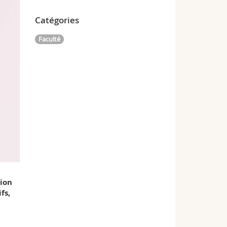
Catégories
Faculté
tion
fs,