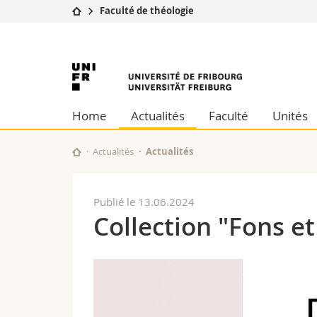
Faculté de théologie
Université
Facultés
Université
Etudes
Théologie
Campus
Droit
de
Recherche
Sciences é
Home
Actualités
Faculté
Unités
Université
Lettres et
Fribourg
Formation continue
Sciences de
Sciences e
Actualités
Actualités
Interfacult
Publié le 13.06.2024
Collection "Fons e