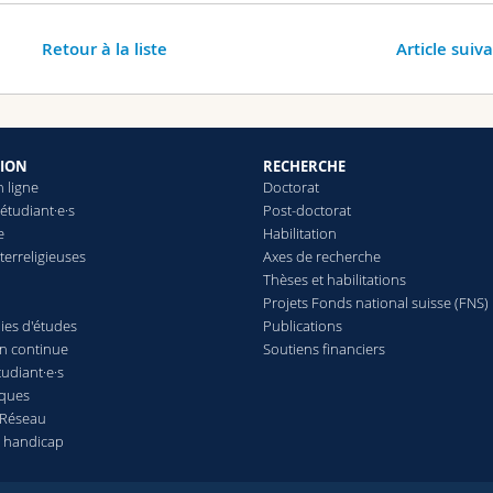
Retour à la liste
Article suiv
ION
RECHERCHE
 ligne
Doctorat
 étudiant·e·s
Post-doctorat
e
Habilitation
terreligieuses
Axes de recherche
Thèses et habilitations
Projets Fonds national suisse (FNS)
ies d'études
Publications
n continue
Soutiens financiers
udiant·e·s
èques
Réseau
t handicap