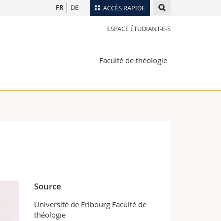
FR
DE
ACCÈS RAPIDE
ESPACE ÉTUDIANT-E-S
Annuaire du personnel
Plan d'accès
nts
Faculté de théologie
Bibliothèques
Webmail
rs
Programme des cours
MyUnifr
Source
Université de Fribourg Faculté de
théologie