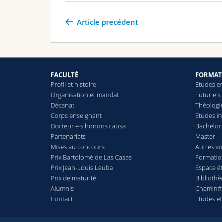
Article precédent
FACULTÉ
FORMAT
Profil et histoire
Etudes en
Organisation et mandat
Futur·e·s
Décanat
Théologi
Corps enseignant
Etudes in
Docteur·e·s honoris causa
Bachelor
Partenariats
Master
Mises au concours
Autres vo
Prix Bartolomé de Las Casas
Formatio
Prix Jean-Louis Leuba
Espace ét
Prix de maturité
Biblioth
Alumnis
Chemin#
Contact
Etudes e