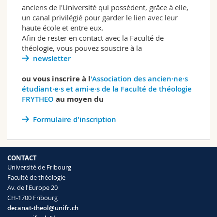
anciens de l'Université qui possèdent, grâce à elle,
un canal privilégié pour garder le lien avec leur
haute école et entre eux.
Afin de rester en contact avec la Faculté de
théologie, vous pouvez souscire à la
newsletter
ou vous inscrire à l
'Association des ancien·ne·s
étudiant·e·s et ami·e·s de la Faculté de théologie
FRYTHEO
au moyen du
Formulaire d'inscription
CONTACT
Université de Fribourg
Faculté de théologie
Av. de l'Europe 20
CH-1700 Fribourg
decanat-theol@unifr.ch