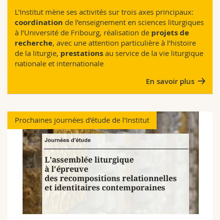
Sciences et médecine
Collaborateurs
Webmail
L'Institut mène ses activités sur trois axes principaux:
coordination
de l’enseignement en sciences liturgiques
à l’Université de Fribourg, réalisation de
projets de
Interfacultaire
Doctorants
Programme des cours
recherche
, avec une attention particulière à l’histoire
de la liturgie,
prestations
au service de la vie liturgique
MyUnifr
nationale et internationale
En savoir plus
Prochaines journées d'étude de l'Institut