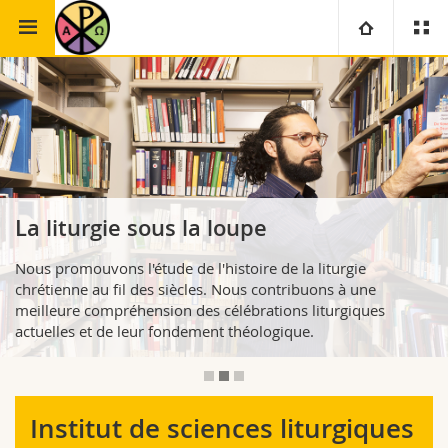
Faculté de théologie
Sciences liturgiques
Université
Facultés
Etudes
Vous êtes
Campus
Théologie
La liturgie sous la loupe
Recherche
Ressources
Droit
Futurs étudiants
Nous promouvons l'étude de l'histoire de la liturgie
chrétienne au fil des siècles. Nous contribuons à une
Université
Sciences économiques et sociales et management
Etudiants
Annuaire du personnel
meilleure compréhension des célébrations liturgiques
actuelles et de leur fondement théologique.
Formation continue
Lettres et sciences humaines
Médias
Plan d'accès
Sciences de l'éducation et de la formation
Chercheurs
Bibliothèques
Institut de sciences liturgiques