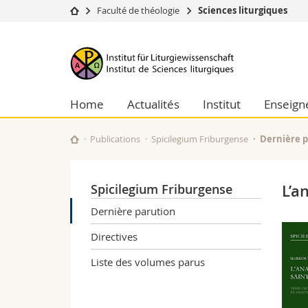
Faculté de théologie
Sciences liturgiques
Université
Facultés
Institut
Etudes
Théologie
de
Campus
Droit
Recherche
Sciences é
Home
Actualités
Institut
Enseig
sciences
Université
Lettres et
Formation continue
Sciences de
liturgiques
Publications
Spicilegium Friburgense
Dernière 
Sciences e
Interfacult
Spicilegium Friburgense
L’a
Dernière parution
Directives
Liste des volumes parus