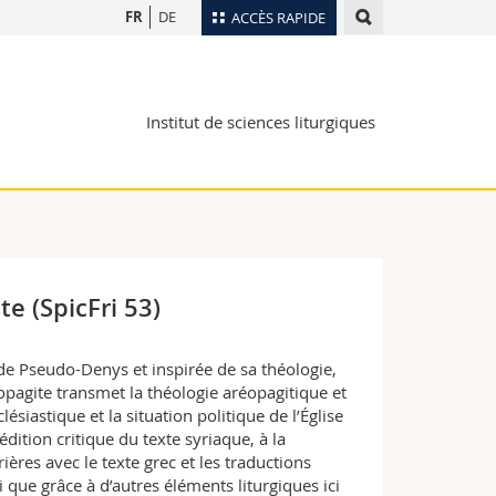
FR
DE
ACCÈS RAPIDE
Annuaire du personnel
Plan d'accès
nts
Institut de sciences liturgiques
Bibliothèques
Webmail
rs
Programme des cours
MyUnifr
e (SpicFri 53)
 de Pseudo-Denys et inspirée de sa théologie,
opagite transmet la théologie aréopagitique et
lésiastique et la situation politique de l’Église
édition critique du texte syriaque, à la
ères avec le texte grec et les traductions
i que grâce à d’autres éléments liturgiques ici