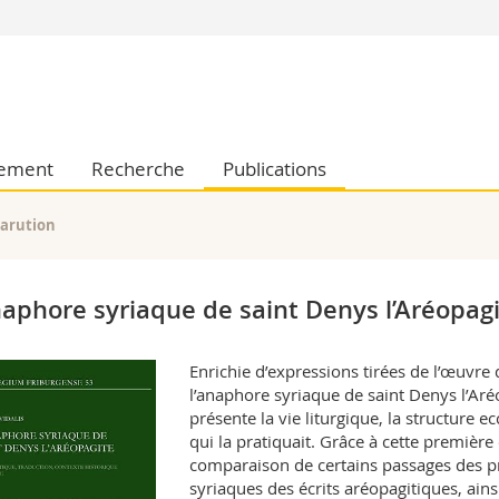
Vous êtes
Futurs étudia
Etudiants
conomiques et sociales et management
Médias
nement
Recherche
Publications
 sciences humaines
Chercheurs
 l'éducation et de la formation
Collaborateu
parution
t médecine
Doctorants
aire
naphore syriaque de saint Denys l’Aréopagit
Enrichie d’expressions tirées de l’œuvre
l’anaphore syriaque de saint Denys l’Aré
présente la vie liturgique, la structure ecc
qui la pratiquait. Grâce à cette première 
comparaison de certains passages des pri
syriaques des écrits aréopagitiques, ains