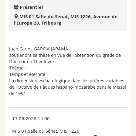
Sciences et médecine
Collaborateurs
Webmail
Présentiel
MIS 01 Salle du Sénat, MIS 1226, Avenue de
Interfacultaire
Doctorants
Programme des cours
l'Europe 20, Fribourg
MyUnifr
Juan Carlos GARCIA JARAMA
soutiendra sa thèse en vue de l’obtention du grade de
Docteur en Théologie
Thème :
Temps et éternité :
La dimension eschatologique dans les prières variables
de l’Octave de Pâques hispano-mozarabe dans le Missel
de 1991.
17.06.2026 14:00
MIS 01 Salle du Sénat, MIS 1226