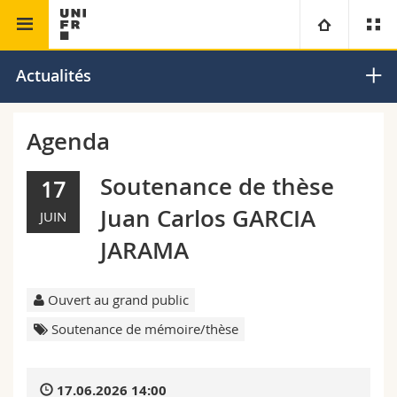
Faculté de théologie
Université
Actualités
Facultés
Etudes
Agenda
Vous êtes
Campus
Théologie
Soutenance de thèse
17
Juan Carlos GARCIA
JUIN
Recherche
Ressources
Droit
Futurs étudiants
JARAMA
Université
Sciences économiques et sociales et management
Etudiants
Annuaire du personnel
Ouvert au grand public
Formation continue
Lettres et sciences humaines
Médias
Plan d'accès
Soutenance de mémoire/thèse
Sciences de l'éducation et de la formation
Chercheurs
Bibliothèques
17.06.2026 14:00