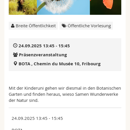
Math.-Nat. und Med. Fak.
Mitarbeitende
Webmail
Interfakultär
Doktorierende
Vorlesungsverzeichnis
Breite Öffentlichkeit
Öffentliche Vorlesung
MyUnifr
24.09.2025 13:45 - 15:45
Präsenzveranstaltung
BOTA , Chemin du Musée 10, Fribourg
Mit der Kinderuni gehen wir diesmal in den Botanischen
Garten und finden heraus, wieso Samen Wunderwerke
der Natur sind.
24.09.2025 13:45 - 15:45