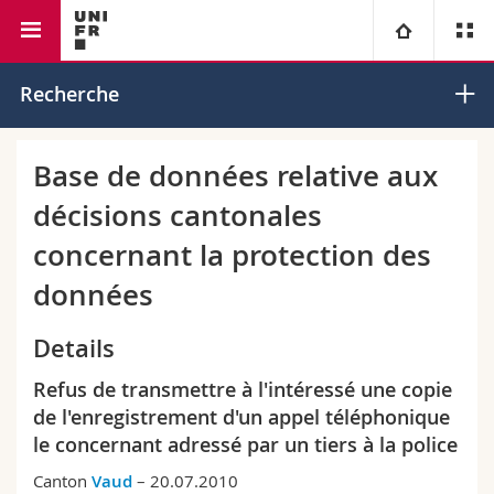
Faculté de droit
Institut de droit européen
Université
Recherche
Facultés
Etudes
Base de données relative aux
décisions cantonales
Vous êtes
Campus
Théologie
concernant la protection des
Recherche
Ressources
Droit
Futurs étudiants
données
Université
Sciences économiques et sociales et management
Etudiants
Annuaire du personnel
Details
Refus de transmettre à l'intéressé une copie
Formation continue
Lettres et sciences humaines
Médias
Plan d'accès
de l'enregistrement d'un appel téléphonique
le concernant adressé par un tiers à la police
Sciences de l'éducation et de la formation
Chercheurs
Bibliothèques
Canton
Vaud
– 20.07.2010