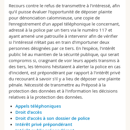
Sciences et médecine
Collaborateurs
Webmail
Recours contre le refus de transmettre à l'intéressé, afin
qu'il puisse évaluer l'opportunité de déposer plainte
pour dénonciation calomnieuse, une copie de
Interfacultaire
Doctorants
Programme des cours
l'enregistrement d'un appel téléphonique le concernant,
adressé à la police par un tiers via le numéro 117 et
MyUnifr
ayant amené une patrouille à intervenir afin de vérifier
si l'intéressé n'était pas en train d'importuner deux
personnes désignées par ce tiers. En l'espèce, l'intérêt
public lié au maintien de la sécurité publique, qui serait
compromis si, craignant de voir leurs appels transmis à
des tiers, les témoins hésitaient à alerter la police en cas
d'incident, est prépondérant par rapport à l'intérêt privé
du recourant à savoir s'il y a lieu de déposer une plainte
pénale. Nécessité de transmettre au Préposé à la
protection des données et à l'information les décisions
relatives à la protection des données.
Appels téléphoniques
Droit d'accès
Droit d'accès à son dossier de police
Intérêt privé prépondérant