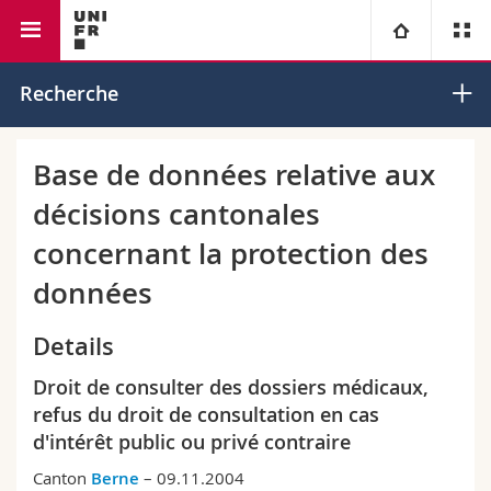
Faculté de droit
Institut de droit européen
Université
Recherche
Facultés
Etudes
Base de données relative aux
décisions cantonales
Vous êtes
Campus
Théologie
concernant la protection des
Recherche
Ressources
Droit
Futurs étudiants
données
Université
Sciences économiques et sociales et management
Etudiants
Annuaire du personnel
Details
Droit de consulter des dossiers médicaux,
Formation continue
Lettres et sciences humaines
Médias
Plan d'accès
refus du droit de consultation en cas
d'intérêt public ou privé contraire
Sciences de l'éducation et de la formation
Chercheurs
Bibliothèques
Canton
Berne
– 09.11.2004