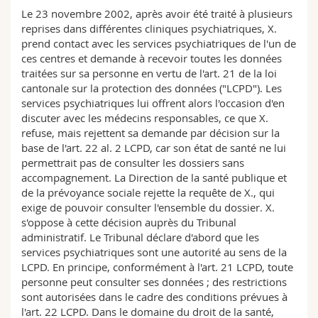
Sciences et médecine
Collaborateurs
Webmail
Le 23 novembre 2002, après avoir été traité à plusieurs
reprises dans différentes cliniques psychiatriques, X.
prend contact avec les services psychiatriques de l'un de
Interfacultaire
Doctorants
Programme des cours
ces centres et demande à recevoir toutes les données
traitées sur sa personne en vertu de l'art. 21 de la loi
MyUnifr
cantonale sur la protection des données ("LCPD"). Les
services psychiatriques lui offrent alors l'occasion d'en
discuter avec les médecins responsables, ce que X.
refuse, mais rejettent sa demande par décision sur la
base de l'art. 22 al. 2 LCPD, car son état de santé ne lui
permettrait pas de consulter les dossiers sans
accompagnement. La Direction de la santé publique et
de la prévoyance sociale rejette la requête de X., qui
exige de pouvoir consulter l'ensemble du dossier. X.
s'oppose à cette décision auprès du Tribunal
administratif. Le Tribunal déclare d'abord que les
services psychiatriques sont une autorité au sens de la
LCPD. En principe, conformément à l'art. 21 LCPD, toute
personne peut consulter ses données ; des restrictions
sont autorisées dans le cadre des conditions prévues à
l'art. 22 LCPD. Dans le domaine du droit de la santé,