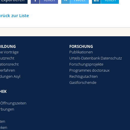
rück zur Liste
BILDUNG
FORSCHUNG
he Vorträge
Publikationen
utzrecht
Urteils-Datenbank Datenschutz
ationsrecht
Forschungsprojekte
verfahren
Programmes doctoraux
ldungen Asyl
Rechtsgutachten
Gastforschende
THEK
- Öffnungszeiten
rbungen
ften
nken