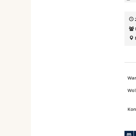
Wa
Wo
Kon