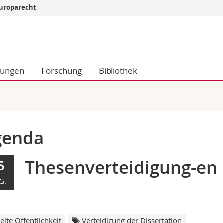
 Europarecht
Informationen 
k.
Studieninteressier
aftliche Fak.
Studierende
dungen
Forschung
Bibliothek
d Sozialwissenschaftliche Fak.
Medien
Fak.
Forschende
ungs- und Bildungswissenschaften
Mitarbeitende
 Med. Fak.
Doktorierende
genda
Thesenverteidigung-en
5
G.
eite Öffentlichkeit
Verteidigung der Dissertation