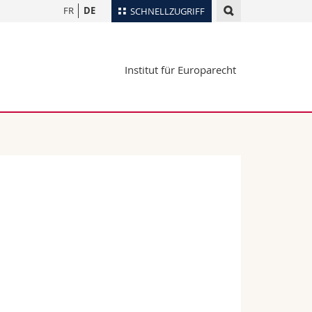
FR
DE
SCHNELLZUGRIFF
für
Personenverzeichnis
Institut für Europarecht
Ortsplan
te
Bibliotheken
Webmail
Vorlesungsverzeichnis
MyUnifr