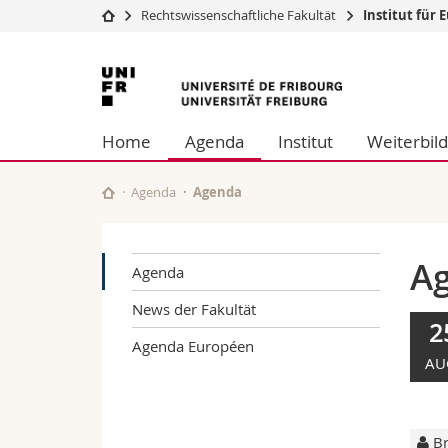
Rechtswissenschaftliche Fakultät
Institut für
Universität
Fakultäten
Universität
Studium
Theologische Fa
Freiburg
Campus
Rechtswissensch
Home
Agenda
Institut
Weiterbil
Forschung
Wirtschafts- un
Universität
Philosophische 
Weiterbildung
Fak. für Erzieh
Agenda
Agenda
Math.-Nat. und
Interfakultär
A
Agenda
News der Fakultät
2
Agenda Européen
AU
Br