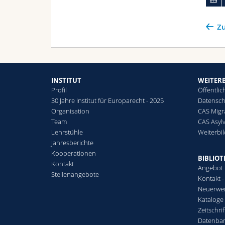
Zu
INSTITUT
WEITER
Profil
Öffentlic
30 Jahre Institut für Europarecht - 2025
Datensch
Organisation
CAS Migr
Team
CAS Asyl
Lehrstühle
Weiterbi
Jahresberichte
Kooperationen
BIBLIO
Kontakt
Angebot
Stellenangebote
Kontakt 
Neuerwe
Kataloge
Zeitschri
Datenba