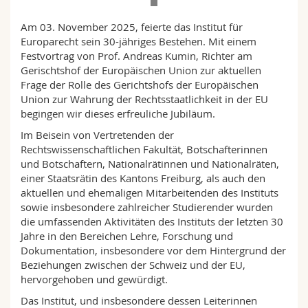
Math.-Nat. und Med. Fak.
Mitarbeitende
Webmail
Am 03. November 2025, feierte das Institut für
Europarecht sein 30-jähriges Bestehen. Mit einem
Interfakultär
Doktorierende
Vorlesungsverzeichnis
Festvortrag von Prof. Andreas Kumin, Richter am
Gerischtshof der Europäischen Union zur aktuellen
Frage der Rolle des Gerichtshofs der Europäischen
MyUnifr
Union zur Wahrung der Rechtsstaatlichkeit in der EU
begingen wir dieses erfreuliche Jubiläum.
Im Beisein von Vertretenden der
Rechtswissenschaftlichen Fakultät, Botschafterinnen
und Botschaftern, Nationalrätinnen und Nationalräten,
einer Staatsrätin des Kantons Freiburg, als auch den
aktuellen und ehemaligen Mitarbeitenden des Instituts
sowie insbesondere zahlreicher Studierender wurden
die umfassenden Aktivitäten des Instituts der letzten 30
Jahre in den Bereichen Lehre, Forschung und
Dokumentation, insbesondere vor dem Hintergrund der
Beziehungen zwischen der Schweiz und der EU,
hervorgehoben und gewürdigt.
Das Institut, und insbesondere dessen Leiterinnen