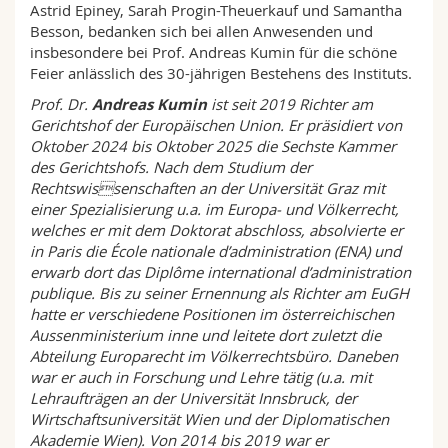
Astrid Epiney, Sarah Progin-Theuerkauf und Samantha
Besson, bedanken sich bei allen Anwesenden und
insbesondere bei Prof. Andreas Kumin für die schöne
Feier anlässlich des 30-jährigen Bestehens des Instituts.
Prof. Dr.
Andreas Kumin
ist seit 2019 Richter am
Gerichtshof der Europäischen Union. Er präsidiert von
Oktober 2024 bis Oktober 2025 die Sechste Kammer
des Gerichtshofs. Nach dem Studium der
Rechtswissenschaften an der Universität Graz mit
einer Spezialisierung u.a. im Europa- und Völkerrecht,
welches er mit dem Doktorat abschloss, absolvierte er
in Paris die École nationale d’administration (ENA) und
erwarb dort das Diplôme international d’administration
publique. Bis zu seiner Ernennung als Richter am EuGH
hatte er verschiedene Positionen im österreichischen
Aussenministerium inne und leitete dort zuletzt die
Abteilung Europarecht im Völkerrechtsbüro. Daneben
war er auch in Forschung und Lehre tätig (u.a. mit
Lehraufträgen an der Universität Innsbruck, der
Wirtschaftsuniversität Wien und der Diplomatischen
Akademie Wien). Von 2014 bis 2019 war er