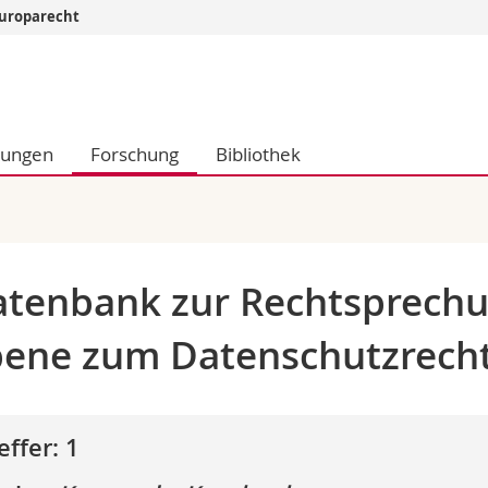
 Europarecht
Informationen 
k.
Studieninteressier
aftliche Fak.
Studierende
dungen
Forschung
Bibliothek
d Sozialwissenschaftliche Fak.
Medien
Fak.
Forschende
ungs- und Bildungswissenschaften
Mitarbeitende
 Med. Fak.
Doktorierende
tenbank zur Rechtsprechu
ene zum Datenschutzrech
effer: 1