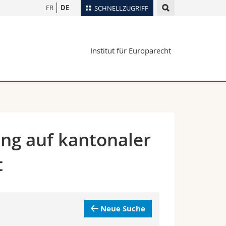
FR
DE
SCHNELLZUGRIFF
für
Personenverzeichnis
Institut für Europarecht
Ortsplan
te
Bibliotheken
Webmail
Vorlesungsverzeichnis
MyUnifr
ng auf kantonaler
t
Neue Suche