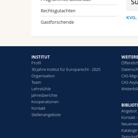
S
Rechtsgutachten
KVG, 
Gastforschende
INSTITUT
WEITER
Profil
Öffentlic
30 Jahre Institut für Europarecht - 2025
Datensch
Organisation
CAS Migr
Team
CAS Asyl
Lehrstühle
Weiterbi
Jahresberichte
Kooperationen
BIBLIO
Kontakt
Angebot
Stellenangebote
Kontakt 
Neuerwe
Kataloge
Zeitschri