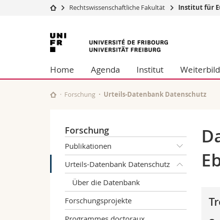
Rechtswissenschaftliche Fakultät
Institut für
Universität
Fakultäten
Universität
Studium
Theologische Fa
Freiburg
Campus
Rechtswissensch
Home
Agenda
Institut
Weiterbil
Forschung
Wirtschafts- un
Universität
Philosophische 
Weiterbildung
Fak. für Erzieh
Forschung
Urteils-Datenbank Datenschutz
Math.-Nat. und
Interfakultär
Forschung
Da
Publikationen
Eb
Urteils-Datenbank Datenschutz
Über die Datenbank
Tr
Forschungsprojekte
Programmes doctoraux