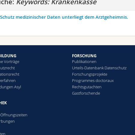
uche:
Keywords: Krankenkasse
Schutz medizinischer Daten unterliegt dem Arztgeheimnis.
BILDUNG
FORSCHUNG
he Vorträge
Publikationen
utzrecht
Urteils-Datenbank Datenschutz
ationsrecht
Forschungsprojekte
verfahren
Programmes doctoraux
ldungen Asyl
Rechtsgutachten
Gastforschende
THEK
- Öffnungszeiten
rbungen
ften