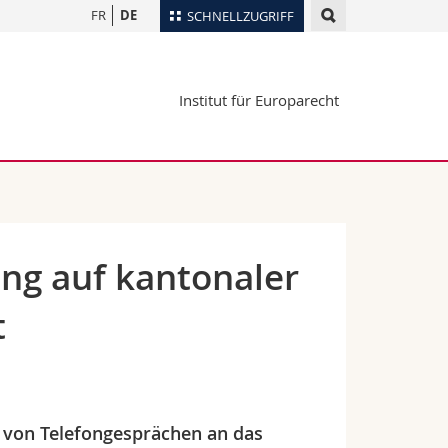
FR
DE
SCHNELLZUGRIFF
für
Personenverzeichnis
Institut für Europarecht
Ortsplan
te
Bibliotheken
Webmail
Vorlesungsverzeichnis
MyUnifr
ng auf kantonaler
t
e von Telefongesprächen an das