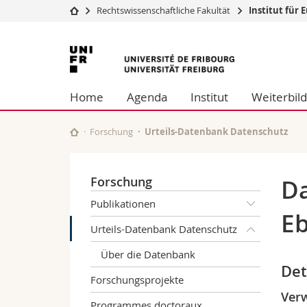
Rechtswissenschaftliche Fakultät
Institut für
Universität
Fakultäten
Universität
Studium
Theologische Fa
Freiburg
Campus
Rechtswissensch
Home
Agenda
Institut
Weiterbil
Forschung
Wirtschafts- un
Universität
Philosophische 
Weiterbildung
Fak. für Erzieh
Forschung
Urteils-Datenbank Datenschutz
Math.-Nat. und
Interfakultär
Forschung
Da
Publikationen
Eb
Urteils-Datenbank Datenschutz
Über die Datenbank
Det
Forschungsprojekte
Verw
Programmes doctoraux