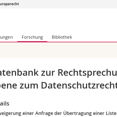
 Europarecht
Informationen 
k.
Studieninteressier
aftliche Fak.
Studierende
dungen
Forschung
Bibliothek
d Sozialwissenschaftliche Fak.
Medien
Fak.
Forschende
ungs- und Bildungswissenschaften
Mitarbeitende
 Med. Fak.
Doktorierende
tenbank zur Rechtsprechu
ene zum Datenschutzrech
ails
eigerung einer Anfrage der Übertragung einer List