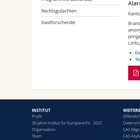
Ala
Rechtsgutachten
Kant
Gastforschende
Brand
anony
(eing
LInfo
D
Te
INSTITUT
WEITER
Profil
Öffentlic
30 Jahre Institut für Europarecht - 2025
Datensch
Organisation
CAS Migr
Team
CAS Asyl