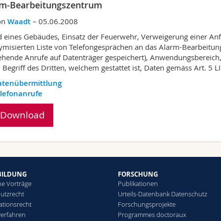
rm-Bearbeitungszentrum
on
Waadt
– 05.06.2008
 eines Gebäudes, Einsatz der Feuerwehr, Verweigerung einer Anf
misierten Liste von Telefongesprächen an das Alarm-Bearbeitungs
ehende Anrufe auf Datenträger gespeichert), Anwendungsbereich,
, Begriff des Dritten, welchem gestattet ist, Daten gemäss Art. 5 
atenübermittlung
lefonanrufe
Download
BILDUNG
FORSCHUNG
he Vorträge
Publikationen
utzrecht
Urteils-Datenbank Datenschutz
ationsrecht
Forschungsprojekte
verfahren
Programmes doctoraux