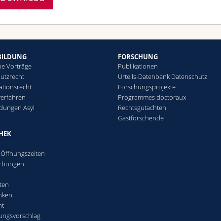
BILDUNG
FORSCHUNG
he Vorträge
Publikationen
utzrecht
Urteils-Datenbank Datenschutz
ationsrecht
Forschungsprojekte
verfahren
Programmes doctoraux
ldungen Asyl
Rechtsgutachten
Gastforschende
THEK
- Öffnungszeiten
rbungen
ften
nken
nt
ungsvorschlag