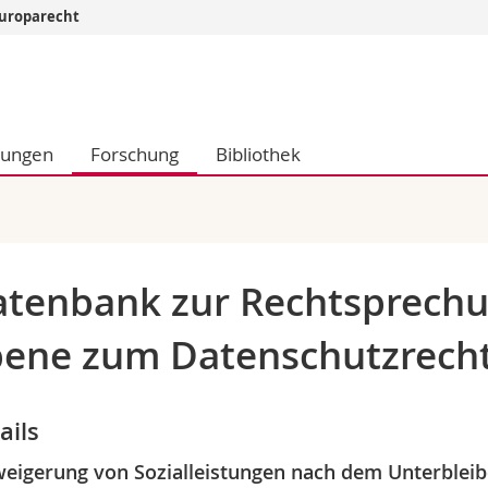
 Europarecht
Informationen 
k.
Studieninteressier
aftliche Fak.
Studierende
dungen
Forschung
Bibliothek
d Sozialwissenschaftliche Fak.
Medien
Fak.
Forschende
ungs- und Bildungswissenschaften
Mitarbeitende
 Med. Fak.
Doktorierende
tenbank zur Rechtsprechu
ene zum Datenschutzrech
ails
eigerung von Sozialleistungen nach dem Unterbleib