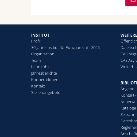
INSTITUT
WEITER
Profil
Öffentlic
30 Jahre Institut für Europarecht - 2025
Datensch
Organisation
CAS Migr
Team
CAS Asyl
Lehrstühle
Weiterbi
Jahresberichte
Kooperationen
BIBLIO
Kontakt
Angebot
Stellenangebote
Kontakt 
Neuerwe
Kataloge
Zeitschri
Datenba
Regleme
Anschaff