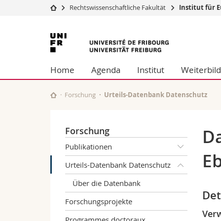
Rechtswissenschaftliche Fakultät
Institut für
Universität
Fakultäten
Universität
Studium
Theologische Fa
Freiburg
Campus
Rechtswissensch
Home
Agenda
Institut
Weiterbil
Forschung
Wirtschafts- un
Universität
Philosophische 
Weiterbildung
Fak. für Erzieh
Forschung
Urteils-Datenbank Datenschutz
Math.-Nat. und
Interfakultär
Forschung
Da
Publikationen
Eb
Urteils-Datenbank Datenschutz
Über die Datenbank
Det
Forschungsprojekte
Verw
Programmes doctoraux