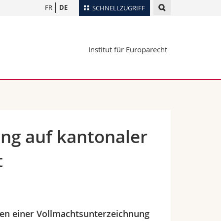
FR
DE
SCHNELLZUGRIFF
für
Personenverzeichnis
Institut für Europarecht
Ortsplan
te
Bibliotheken
Webmail
Vorlesungsverzeichnis
MyUnifr
ng auf kantonaler
t
en einer Vollmachtsunterzeichnung