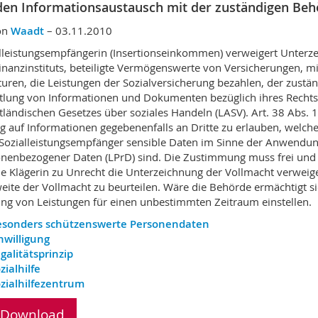
den Informationsaustausch mit der zuständigen Beh
on
Waadt
– 03.11.2010
lleistungsempfängerin (Insertionseinkommen) verweigert Unterz
inanzinstituts, beteiligte Vermögenswerte von Versicherungen, m
uren, die Leistungen der Sozialversicherung bezahlen, der zustän
tlung von Informationen und Dokumenten bezüglich ihres Recht
ländischen Gesetzes über soziales Handeln (LASV). Art. 38 Abs. 1
g auf Informationen gegebenenfalls an Dritte zu erlauben, welche
Sozialleistungsempfänger sensible Daten im Sinne der Anwendun
nenbezogener Daten (LPrD) sind. Die Zustimmung muss frei und n
ie Klägerin zu Unrecht die Unterzeichnung der Vollmacht verweiger
eite der Vollmacht zu beurteilen. Wäre die Behörde ermächtigt sie 
ng von Leistungen für einen unbestimmten Zeitraum einstellen.
esonders schützenswerte Personendaten
nwilligung
galitätsprinzip
zialhilfe
zialhilfezentrum
Download