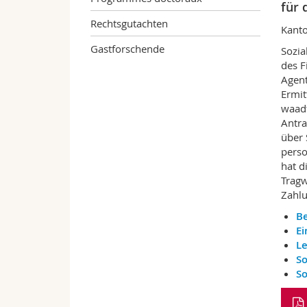
für 
Rechtsgutachten
Kant
Gastforschende
Sozia
des F
Agent
Ermit
waadt
Antra
über 
perso
hat d
Tragw
Zahlu
B
Ei
Le
So
So