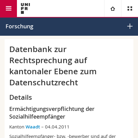
Rechtswissenschaftliche Fakultät
Institut für Europarecht
Universität
Forschung
Fakultäten
Studium
Datenbank zur
Rechtsprechung auf
Informationen für
Campus
Theologische Fak.
kantonaler Ebene zum
Forschung
Ressourcen
Rechtswissenschaftliche Fak.
Studieninteressierte
Datenschutzrecht
Universität
Wirtschafts- und Sozialwissenschaftliche Fak.
Studierende
Personenverzeichnis
Details
Ermächtigungsverpflichtung der
Weiterbildung
Philosophische Fak.
Medien
Ortsplan
Sozialhilfeempfänger
Fak. für Erziehungs- und Bildungswissenschaften
Forschende
Bibliotheken
Kanton
Waadt
– 04.04.2011
Sozialhilfeempfänger- bzw. -bewerber sind auf der