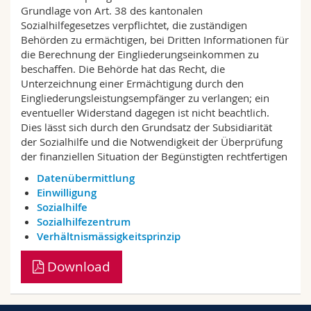
Math.-Nat. und Med. Fak.
Mitarbeitende
Grundlage von Art. 38 des kantonalen
Webmail
Sozialhilfegesetzes verpflichtet, die zuständigen
Behörden zu ermächtigen, bei Dritten Informationen für
Interfakultär
Doktorierende
Vorlesungsverzeichnis
die Berechnung der Eingliederungseinkommen zu
beschaffen. Die Behörde hat das Recht, die
Unterzeichnung einer Ermächtigung durch den
MyUnifr
Eingliederungsleistungsempfänger zu verlangen; ein
eventueller Widerstand dagegen ist nicht beachtlich.
Dies lässt sich durch den Grundsatz der Subsidiarität
der Sozialhilfe und die Notwendigkeit der Überprüfung
der finanziellen Situation der Begünstigten rechtfertigen
Datenübermittlung
Einwilligung
Sozialhilfe
Sozialhilfezentrum
Verhältnismässigkeitsprinzip
Download