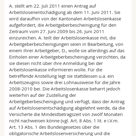
Math.-Nat. und Med. Fak.
Mitarbeitende
Webmail
A. stellt am 22. Juli 2011 einen Antrag auf
Arbeitslosenentschädigung ab dem 11. Juni 2011. Sie
wird daraufhin von der Kantonalen Arbeitslosenkasse
Interfakultär
Doktorierende
Vorlesungsverzeichnis
aufgefordert, die Arbeitgeberbescheinigung für den
Zeitraum vom 27. Juni 2009 bis 26. Juni 2011
MyUnifr
einzureichen. A. teilt der Arbeitslosenkasse mit, die
Arbeitgeberbescheinigungen seien in Bearbeitung, von
einem ihrer Arbeitgeber, D., wolle sie allerdings auf das
Einholen einer Arbeitgeberbescheinigung verzichten, da
sie diesen nicht über ihre Anmeldung bei der
Arbeitslosenkasse informieren wolle. Für die
betreffende Anstellung legt sie stattdessen u.a. ein
Arbeitszeugnis sowie drei Lohnausweise für die Jahre
2008-2010 bei. Die Arbeitslosenkasse beharrt jedoch
weiterhin auf der Zustellung der
Arbeitgeberbescheinigung und verfügt, dass der Antrag
auf Arbeitslosenentschädigung abgelehnt werde, da die
Versicherte die Mindestbetragszeit von zwölf Monaten
nicht nachweisen könne (vgl. Art. 8 Abs. 1 lit. e i.V.m.
Art. 13 Abs. 1 des Bundesgesetzes über die
obligatorische Arbeitslosenversicherung und die