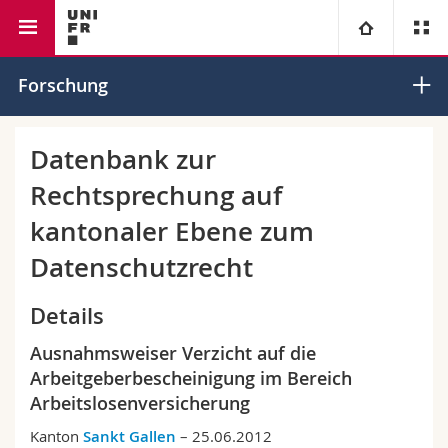
Rechtswissenschaftliche Fakultät
Institut für Europarecht
Universität
Forschung
Fakultäten
Studium
Datenbank zur
Rechtsprechung auf
Informationen für
Campus
Theologische Fak.
kantonaler Ebene zum
Forschung
Ressourcen
Rechtswissenschaftliche Fak.
Studieninteressierte
Datenschutzrecht
Universität
Wirtschafts- und Sozialwissenschaftliche Fak.
Studierende
Personenverzeichnis
Details
Ausnahmsweiser Verzicht auf die
Weiterbildung
Philosophische Fak.
Medien
Ortsplan
Arbeitgeberbescheinigung im Bereich
Arbeitslosenversicherung
Fak. für Erziehungs- und Bildungswissenschaften
Forschende
Bibliotheken
Kanton
Sankt Gallen
– 25.06.2012