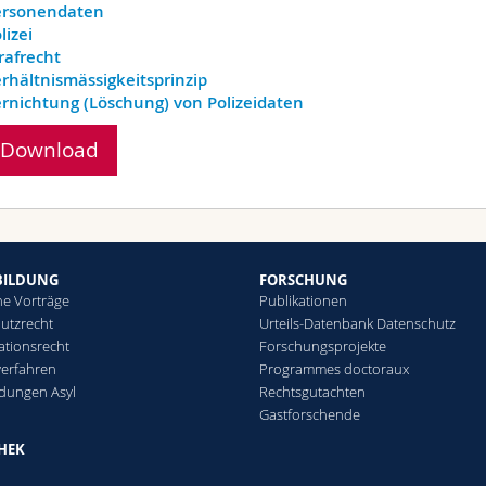
ersonendaten
lizei
rafrecht
rhältnismässigkeitsprinzip
rnichtung (Löschung) von Polizeidaten
Download
BILDUNG
FORSCHUNG
he Vorträge
Publikationen
utzrecht
Urteils-Datenbank Datenschutz
ationsrecht
Forschungsprojekte
verfahren
Programmes doctoraux
ldungen Asyl
Rechtsgutachten
Gastforschende
THEK