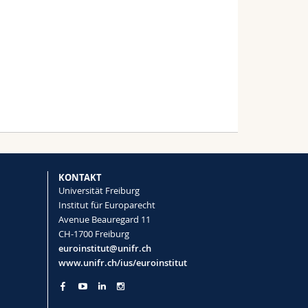
KONTAKT
Universität Freiburg
Institut für Europarecht
Avenue Beauregard 11
CH-1700 Freiburg
euroinstitut@unifr.ch
www.unifr.ch/ius/euroinstitut