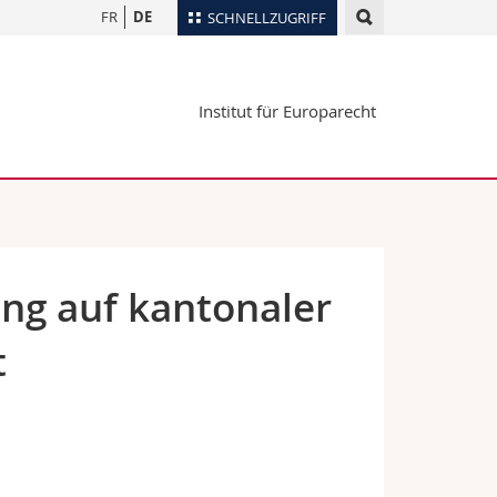
FR
DE
SCHNELLZUGRIFF
für
Personenverzeichnis
Institut für Europarecht
Ortsplan
te
Bibliotheken
Webmail
Vorlesungsverzeichnis
MyUnifr
ng auf kantonaler
t