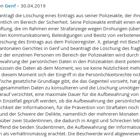
on
Genf
– 30.04.2019
antragt die Löschung eines Eintrags aus seiner Polizeiakte, der ihn
tlich im Bereich der Sicherheit. Seine Polizeiakte enthält einen e
ftung, die im Rahmen einer Strafanzeige wegen Drohungen (über
len Kommunikationen), Beleidigungen und Besitz von verbotenen W
öschung des Eintrags aus dem Polizeiregister. X. gelangt mit Be
antonalen Gerichtes in Genf und beantragt die Löschung des frag
z der einzelnen Personen im Bereich der Polizeiakten wird durch 
wahrung der persönlichen Daten in den Polizeiakten dient potenti
müssen die Daten ab dem Moment, wo sie keine Nützlichkeit mehr
 diesem Moment sich der Eingriff in die Persönlichkeitsrechte nich
fische gesetzliche Grundlage gibt, die das Gegenteil vorsieht, hat
ngesammelten Daten zu konsultieren und die Löschung unnötiger
arauf verzichtet, eine maximale Dauer für die Aufbewahrung von 
 Einzelfall geprüft werden, ob die Aufbewahrung der persönliche
ichkeit der Informationen, für die Prävention von Straftaten noch
und der Schwere der Delikte, namentlich der mehreren Monaten
über zwei Studentinnen, die dadurch in Angst und Schrecken leb
ffend die beiden Studentinnen, die Aufbewahrung der Information
n als verhältnismässig erachtet. Die Beschwerde wird abgewiesen