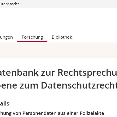
 Europarecht
Informationen 
k.
Studieninteressier
aftliche Fak.
Studierende
dungen
Forschung
Bibliothek
d Sozialwissenschaftliche Fak.
Medien
Fak.
Forschende
ungs- und Bildungswissenschaften
Mitarbeitende
 Med. Fak.
Doktorierende
tenbank zur Rechtsprechu
ene zum Datenschutzrech
ails
hung von Personendaten aus einer Polizeiakte