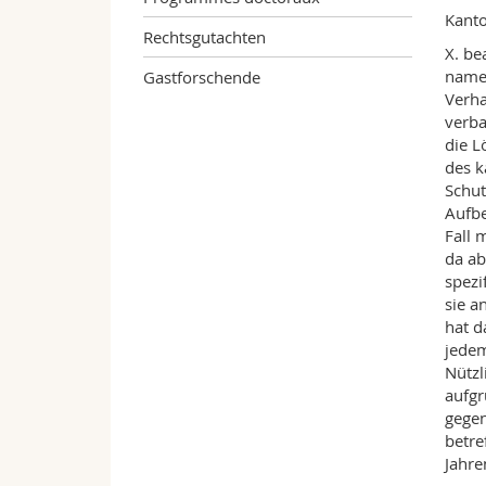
Kant
Rechtsgutachten
X. be
namen
Gastforschende
Verha
verba
die L
des k
Schut
Aufbe
Fall 
da ab
spezi
sie a
hat d
jedem
Nützl
aufgr
gegen
betre
Jahre