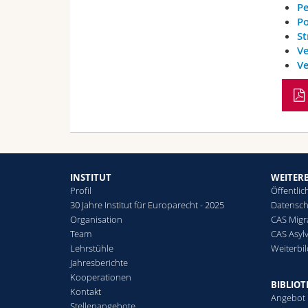
P
Po
St
Ve
Ve
INSTITUT
WEITER
Profil
Öffentlic
30 Jahre Institut für Europarecht - 2025
Datensch
Organisation
CAS Migr
Team
CAS Asyl
Lehrstühle
Weiterbi
Jahresberichte
Kooperationen
BIBLIO
Kontakt
Angebot
Stellenangebote