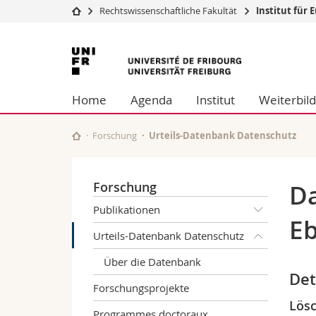
Rechtswissenschaftliche Fakultät
Institut für
Universität
Fakultäten
Universität
Studium
Theologische Fa
Freiburg
Campus
Rechtswissensch
Home
Agenda
Institut
Weiterbil
Forschung
Wirtschafts- un
Universität
Philosophische 
Weiterbildung
Fak. für Erzieh
Forschung
Urteils-Datenbank Datenschutz
Math.-Nat. und
Interfakultär
Forschung
Da
Publikationen
Eb
Urteils-Datenbank Datenschutz
Über die Datenbank
Det
Forschungsprojekte
Lösc
Programmes doctoraux