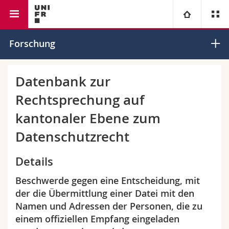
Rechtswissenschaftliche Fakultät
Institut für Europarecht
Universität
Forschung
Fakultäten
Studium
Datenbank zur
Rechtsprechung auf
Informationen für
Campus
Theologische Fak.
kantonaler Ebene zum
Forschung
Ressourcen
Rechtswissenschaftliche Fak.
Studieninteressierte
Datenschutzrecht
Universität
Wirtschafts- und Sozialwissenschaftliche Fak.
Studierende
Personenverzeichnis
Details
Beschwerde gegen eine Entscheidung, mit
Weiterbildung
Philosophische Fak.
Medien
Ortsplan
der die Übermittlung einer Datei mit den
Namen und Adressen der Personen, die zu
Fak. für Erziehungs- und Bildungswissenschaften
Forschende
Bibliotheken
einem offiziellen Empfang eingeladen