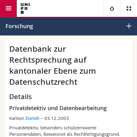
Rechtswissenschaftliche Fakultät
Institut für Europarecht
Universität
Forschung
Fakultäten
Studium
Datenbank zur
Rechtsprechung auf
Informationen für
Campus
Theologische Fak.
kantonaler Ebene zum
Forschung
Ressourcen
Rechtswissenschaftliche Fak.
Studieninteressierte
Datenschutzrecht
Universität
Wirtschafts- und Sozialwissenschaftliche Fak.
Studierende
Personenverzeichnis
Details
Privatdetektiv und Datenbearbeitung
Weiterbildung
Philosophische Fak.
Medien
Ortsplan
Kanton
Zürich
– 03.12.2003
Fak. für Erziehungs- und Bildungswissenschaften
Forschende
Bibliotheken
Privatdetektiv, besonders schützenswerte
Personendaten, Beweisnot als Rechtfertigungsgrund.