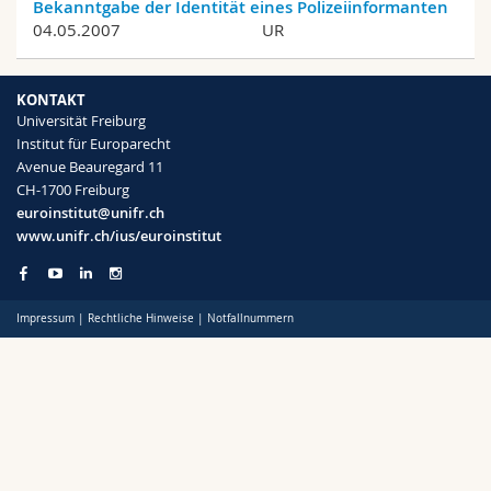
Bekanntgabe der Identität eines Polizeiinformanten
Math.-Nat. und Med. Fak.
Mitarbeitende
Webmail
04.05.2007
UR
Interfakultär
Doktorierende
Vorlesungsverzeichnis
KONTAKT
Universität Freiburg
MyUnifr
Institut für Europarecht
Avenue Beauregard 11
CH-1700 Freiburg
euroinstitut@unifr.ch
www.unifr.ch/ius/euroinstitut
Impressum
|
Rechtliche Hinweise
|
Notfallnummern