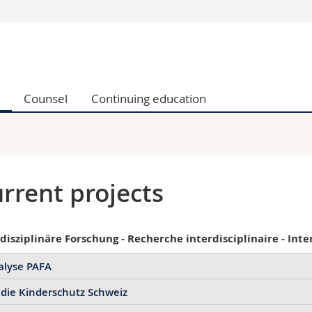
s
You are
gy
Prospective s
Students
Counsel
Continuing education
ent, Economics and Social sciences
Medias
ties
Researchers
on
Employees
 and Medicine
PhD students
ulty
rrent projects
disziplinäre Forschung - Recherche interdisciplinaire - Inte
alyse PAFA
die Kinderschutz Schweiz
Analyse juridique et pratique du placeme