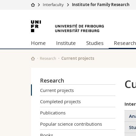
Interfaculty
Institute for Family Research
University
Facultie
University
Studies
Theolo
of
Campus
Law
Home
Institute
Studies
Research
Research
Managem
Fribourg
University
Humani
Continuing education
Educati
Research
Current projects
Science
Interfac
Research
Cu
Current projects
Completed projects
Inter
Publications
An
Popular science contributions
Stu
Books