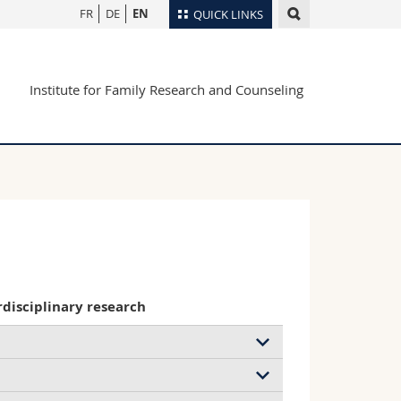
FR
DE
EN
QUICK LINKS
Directory
Institute for Family Research and Counseling
Maps/Orientation
tudents
Libraries
Webmail
Course catalogue
MyUnifr
rdisciplinary research
nt à des fins d'assistance