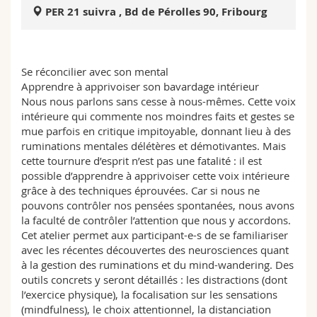
Science and Medicine
Employees
Webmail
PER 21 suivra , Bd de Pérolles 90, Fribourg
Interfaculty
PhD students
Course catalogue
Se réconcilier avec son mental
Apprendre à apprivoiser son bavardage intérieur
MyUnifr
Nous nous parlons sans cesse à nous-mêmes. Cette voix
intérieure qui commente nos moindres faits et gestes se
mue parfois en critique impitoyable, donnant lieu à des
ruminations mentales délétères et démotivantes. Mais
cette tournure d’esprit n’est pas une fatalité : il est
possible d’apprendre à apprivoiser cette voix intérieure
grâce à des techniques éprouvées. Car si nous ne
pouvons contrôler nos pensées spontanées, nous avons
la faculté de contrôler l’attention que nous y accordons.
Cet atelier permet aux participant-e-s de se familiariser
avec les récentes découvertes des neurosciences quant
à la gestion des ruminations et du mind-wandering. Des
outils concrets y seront détaillés : les distractions (dont
l’exercice physique), la focalisation sur les sensations
(mindfulness), le choix attentionnel, la distanciation