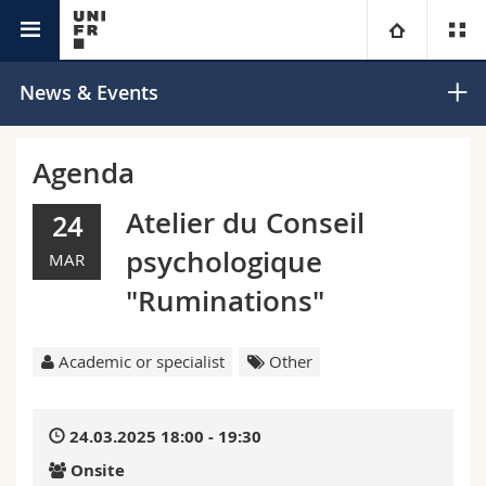
Interfaculty
Institute for Family Research
University
News & Events
Faculties
Studies
Agenda
You are
Campus
Theology
Atelier du Conseil
24
psychologique
MAR
Research
Ressources
Law
Prospective students
"Ruminations"
University
Management, Economics and Social sciences
Students
Directory
Academic or specialist
Other
Continuing education
Humanities
Medias
Maps/Orientation
24.03.2025 18:00 - 19:30
Education
Researchers
Libraries
Onsite