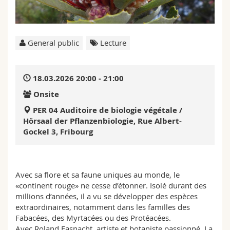
Science and Medicine
Employees
Webmail
Interfaculty
PhD students
Course catalogue
General public
Lecture
MyUnifr
18.03.2026 20:00 - 21:00
Onsite
PER 04 Auditoire de biologie végétale /
Hörsaal der Pflanzenbiologie, Rue Albert-
Gockel 3, Fribourg
Avec sa flore et sa faune uniques au monde, le
«continent rouge» ne cesse d’étonner. Isolé durant des
millions d’années, il a vu se développer des espèces
extraordinaires, notamment dans les familles des
Fabacées, des Myrtacées ou des Protéacées.
Avec Roland Fasnacht, artiste et botaniste passionné. La