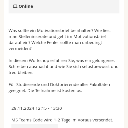
Science and Medicine
Employees
Webmail
Online
Interfaculty
PhD students
Course catalogue
Was sollte ein Motivationsbrief beinhalten? Wie liest
MyUnifr
man Stelleninserate und geht im Motivationsbrief
darauf ein? Welche Fehler sollte man unbedingt
vermeiden?
In diesem Workshop erfahren Sie, was ein gelungenes
Schreiben ausmacht und wie Sie sich selbstbewusst und
treu bleiben.
Für Studierende und Doktorierende aller Fakultäten
geeignet. Die Teilnahme ist kostenlos.
28.11.2024 12:15 - 13:30
MS Teams Code wird 1-2 Tage im Voraus versendet.