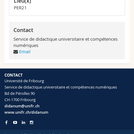
Lieu(x)
PER21
Contact
Service de didactique universitaire et compétences
numériques
Email
CONTACT
Université de Fribourg
Service de didactique universitaire et compétences numériques
Bd de Pérolles 90
CH-1700 Fribourg
didanum@unifr.ch
www.unifr.ch/didanum