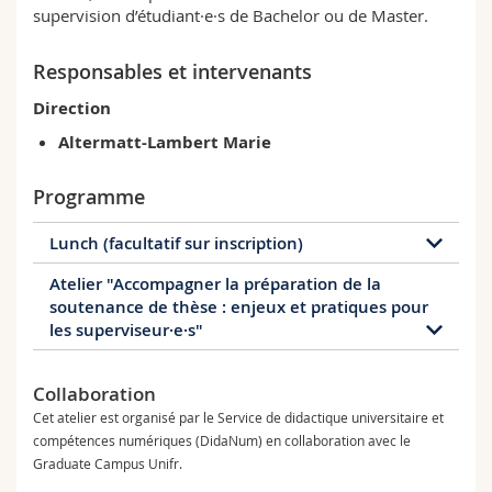
supervision d’étudiant·e·s de Bachelor ou de Master.
Responsables et intervenants
Direction
Altermatt-Lambert Marie
Programme
Lunch (facultatif sur inscription)
Atelier "Accompagner la préparation de la
soutenance de thèse : enjeux et pratiques pour
Date(s)
les superviseur·e·s"
12.06.2026
de 11:30 à 12:00
PER21
Collaboration
Date(s)
12.06.2026
de 12:00 à 13:30
Cet atelier est organisé par le Service de didactique universitaire et
PER21
compétences numériques (DidaNum) en collaboration avec le
Graduate Campus Unifr.