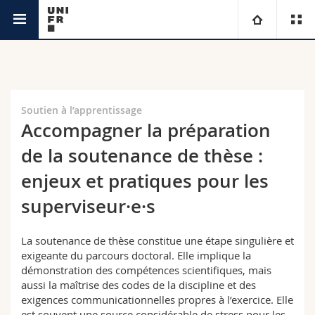
Services
Didactique universitaire et compétences
Université
académiques
numériques
Facultés
Etudes
Soutien à l’apprentissage
Accompagner la préparation
Vous êtes
Campus
Théologie
de la soutenance de thèse :
Recherche
Ressources
Droit
Futurs étudiants
enjeux et pratiques pour les
superviseur·e·s
Université
Sciences économiques et sociales et management
Etudiants
Annuaire du personnel
La soutenance de thèse constitue une étape singulière et
Formation continue
Lettres et sciences humaines
Médias
Plan d'accès
exigeante du parcours doctoral. Elle implique la
démonstration des compétences scientifiques, mais
aussi la maîtrise des codes de la discipline et des
Sciences de l'éducation et de la formation
Chercheurs
Bibliothèques
exigences communicationnelles propres à l’exercice. Elle
est souvent une source considérable de stress pour les