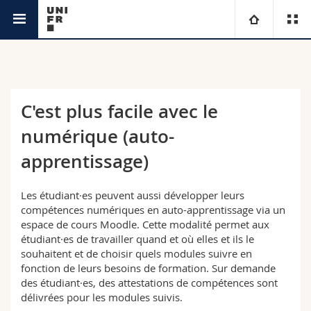
Academic Services
Didactics and Digital Skills Service
University
Faculties
Studies
C'est plus facile avec le
numérique (auto-
You are
Campus
Theology
apprentissage)
Research
Ressources
Law
Prospective students
Les étudiant·es peuvent aussi développer leurs
University
Management, Economics and Social sciences
Students
Directory
compétences numériques en auto-apprentissage via un
espace de cours Moodle. Cette modalité permet aux
étudiant·es de travailler quand et où elles et ils le
Continuing education
Humanities
Medias
Maps/Orientation
souhaitent et de choisir quels modules suivre en
fonction de leurs besoins de formation. Sur demande
des étudiant·es, des attestations de compétences sont
Education
Researchers
Libraries
délivrées pour les modules suivis.