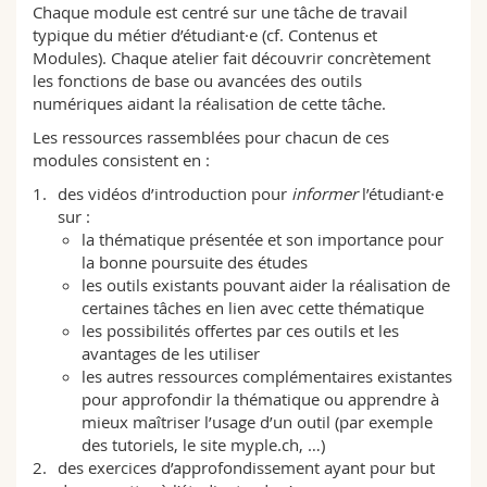
Chaque module est centré sur une tâche de travail
Science and Medicine
Employees
Webmail
typique du métier d’étudiant·e (cf. Contenus et
Modules). Chaque atelier fait découvrir concrètement
Interfaculty
PhD students
Course catalogue
les fonctions de base ou avancées des outils
numériques aidant la réalisation de cette tâche.
MyUnifr
Les ressources rassemblées pour chacun de ces
modules consistent en :
des vidéos d’introduction pour
informer
l’étudiant·e
sur :
la thématique présentée et son importance pour
la bonne poursuite des études
les outils existants pouvant aider la réalisation de
certaines tâches en lien avec cette thématique
les possibilités offertes par ces outils et les
avantages de les utiliser
les autres ressources complémentaires existantes
pour approfondir la thématique ou apprendre à
mieux maîtriser l’usage d’un outil (par exemple
des tutoriels, le site myple.ch, …)
des exercices d’approfondissement ayant pour but