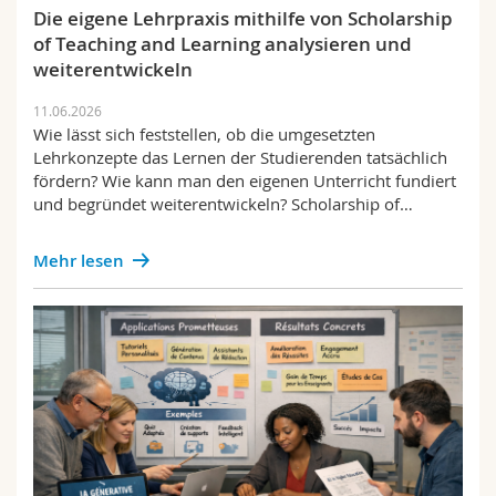
Math.-Nat. und Med. Fak.
Mitarbeitende
Die eigene Lehrpraxis mithilfe von Scholarship
Webmail
of Teaching and Learning analysieren und
weiterentwickeln
Interfakultär
Doktorierende
Vorlesungsverzeichnis
11.06.2026
Wie lässt sich feststellen, ob die umgesetzten
MyUnifr
Lehrkonzepte das Lernen der Studierenden tatsächlich
fördern? Wie kann man den eigenen Unterricht fundiert
und begründet weiterentwickeln? Scholarship of…
Mehr lesen