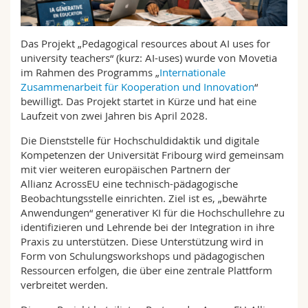
Math.-Nat. und Med. Fak.
Mitarbeitende
Webmail
Das Projekt „Pedagogical resources about AI uses for
Interfakultär
Doktorierende
Vorlesungsverzeichnis
university teachers“ (kurz: AI-uses) wurde von Movetia
im Rahmen des Programms „
Internationale
MyUnifr
Zusammenarbeit für Kooperation und Innovation
“
bewilligt. Das Projekt startet in Kürze und hat eine
Laufzeit von zwei Jahren bis April 2028.
Die Dienststelle für Hochschuldidaktik und digitale
Kompetenzen der Universität Fribourg wird gemeinsam
mit vier weiteren europäischen Partnern der
Allianz AcrossEU eine technisch-pädagogische
Beobachtungsstelle einrichten. Ziel ist es, „bewährte
Anwendungen“ generativer KI für die Hochschullehre zu
identifizieren und Lehrende bei der Integration in ihre
Praxis zu unterstützen. Diese Unterstützung wird in
Form von Schulungsworkshops und pädagogischen
Ressourcen erfolgen, die über eine zentrale Plattform
verbreitet werden.