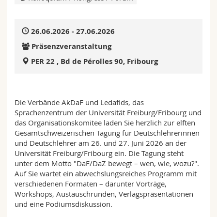
Math.-Nat. und Med. Fak.
Mitarbeitende
Webmail
26.06.2026 - 27.06.2026
Interfakultär
Doktorierende
Vorlesungsverzeichnis
Präsenzveranstaltung
MyUnifr
PER 22 , Bd de Pérolles 90, Fribourg
Die Verbände AkDaF und Ledafids, das
Sprachenzentrum der Universität Freiburg/Fribourg und
das Organisationskomitee laden Sie herzlich zur elften
Gesamtschweizerischen Tagung für Deutschlehrerinnen
und Deutschlehrer am 26. und 27. Juni 2026 an der
Universität Freiburg/Fribourg ein. Die Tagung steht
unter dem Motto "DaF/DaZ bewegt – wen, wie, wozu?".
Auf Sie wartet ein abwechslungsreiches Programm mit
verschiedenen Formaten – darunter Vorträge,
Workshops, Austauschrunden, Verlagspräsentationen
und eine Podiumsdiskussion.