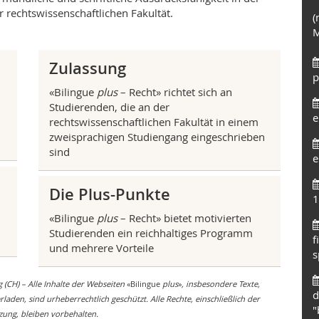
er rechtswissenschaftlichen Fakultät.
(
M
Zulassung
p
«Bilingue
plus
– Recht» richtet sich an
Studierenden, die an der
e
rechtswissenschaftlichen Fakultät in einem
zweisprachigen Studiengang eingeschrieben
sind
e
Die Plus-Punkte
1
«Bilingue
plus
– Recht» bietet motivierten
Studierenden ein reichhaltiges Programm
f
und mehrere Vorteile
s
 (CH) – Alle Inhalte der Webseiten
«Bilingue
plus
»
, insbesondere Texte,
d
den, sind urheberrechtlich geschützt. Alle Rechte, einschließlich der
"
zung, bleiben vorbehalten.