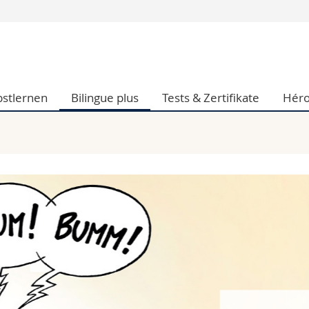
Informationen 
k.
Studieninteressier
aftliche Fak.
Studierende
bstlernen
Bilingue plus
Tests & Zertifikate
Héro
d Sozialwissenschaftliche Fak.
Medien
Fak.
Forschende
ungs- und Bildungswissenschaften
Mitarbeitende
 Med. Fak.
Doktorierende