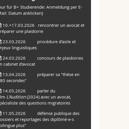
nur für B+ Studierende: Anmeldung per E-
ail: Datum anklicken)
10.+17.03.2026
rencontrer un avocat et
réparer une plaidoirie
23.03.2026
procédure d'asile et
njeux linguistiques
24.03.2026
concours de plaidoiries
n cabinet d'avocat
13.04.2026
préparer sa "thèse en
80 secondes"
14.05.2026
parler du
ilm
L'Audition
(2024) avec un avocat,
pécialiste des questions migratoires
11.05.2026
défense publique des
ossiers et reportages des diplômé-e-s
bilingue plus"