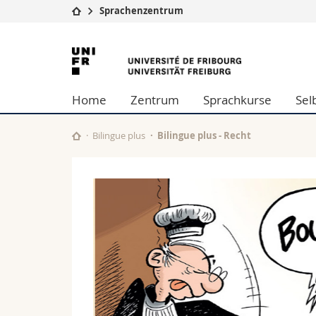
Sprachenzentrum
Universität
Fakultäten
Universität
Studium
Theologische Fa
Freiburg
Campus
Rechtswissensch
Home
Zentrum
Sprachkurse
Sel
Forschung
Wirtschafts- un
Universität
Philosophische 
Weiterbildung
Fak. für Erzieh
Bilingue plus
Bilingue plus - Recht
Math.-Nat. und
Interfakultär