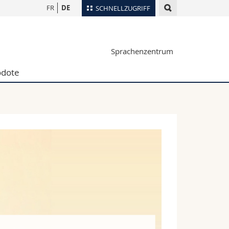
FR
DE
SCHNELLZUGRIFF
für
Personenverzeichnis
Sprachenzentrum
Ortsplan
te
Bibliotheken
dote
Webmail
Vorlesungsverzeichnis
MyUnifr