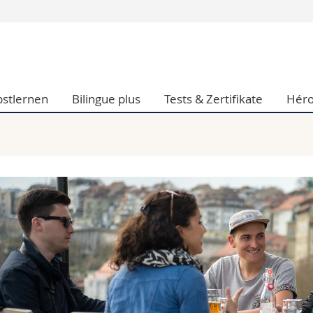
Informationen 
k.
Studieninteressier
aftliche Fak.
Studierende
bstlernen
Bilingue plus
Tests & Zertifikate
Héro
d Sozialwissenschaftliche Fak.
Medien
Fak.
Forschende
ungs- und Bildungswissenschaften
Mitarbeitende
 Med. Fak.
Doktorierende