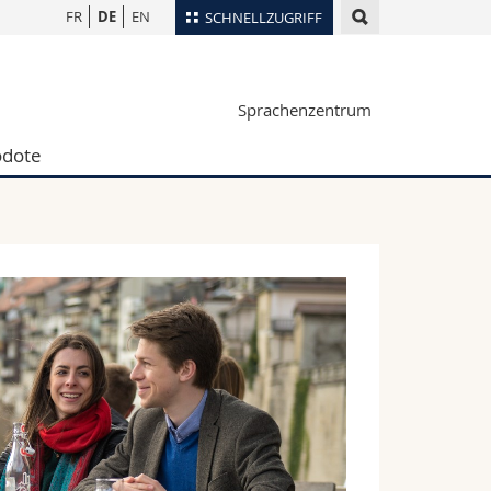
FR
DE
EN
SCHNELLZUGRIFF
für
Personenverzeichnis
Sprachenzentrum
Ortsplan
te
Bibliotheken
dote
Webmail
Vorlesungsverzeichnis
MyUnifr