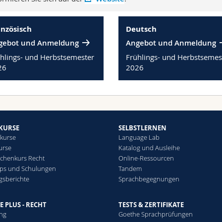
anzösisch
Deutsch
gebot und Anmeldung
Angebot und Anmeldung
hlings- und Herbstsemester
Frühlings- und Herbstsemes
26
2026
KURSE
SELBSTLERNEN
kurse
Language Lab
urse
Katalog und Ausleihe
chenkurs Recht
Online-Ressourcen
ps und Schulungen
Tandem
gsberichte
Sprachbegegnungen
E PLUS - RECHT
TESTS & ZERTIFIKATE
ung
Goethe Sprachprüfungen