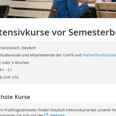
tensivkurse vor Semesterb
Französisch, Deutsch
Studierende und Mitarbeitende der UniFR und
Partnerhochschul
2 oder 3 Wochen
A1 - C1
b CHF 270
hste Kurse
Im Frühlingssemester finden Deutsch Intensivkurse bei unserer Part
ormieren Sie sich auf der
Website
.