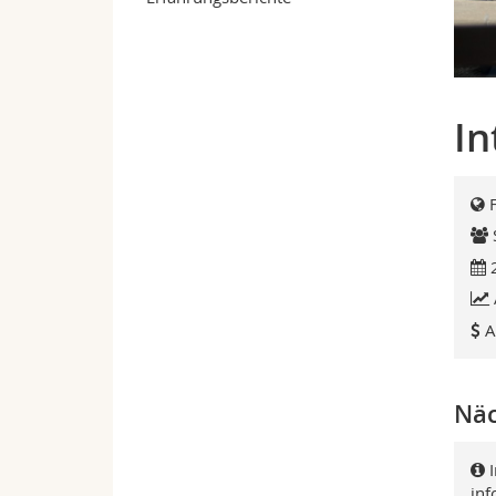
In
A
Näc
inf