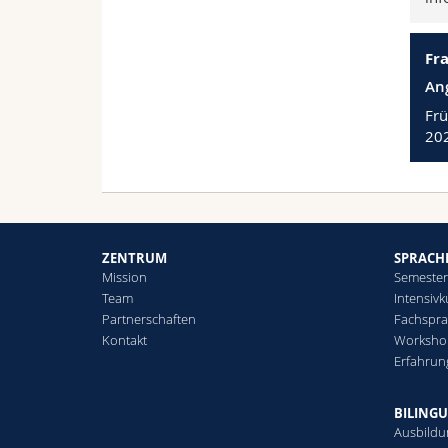
Fr
An
Frü
20
ZENTRUM
SPRACH
Mission
Semester
Team
Intensivk
Partnerschaften
Fachspra
Kontakt
Worksho
Erfahrun
BILINGU
Ausbild