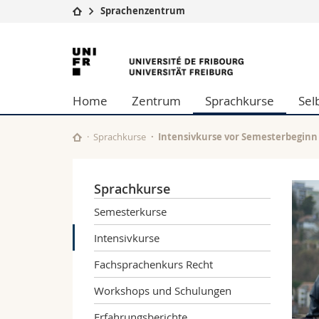
Sprachenzentrum
Universität
Fakultäten
Universität
Studium
Theologische Fa
Freiburg
Campus
Rechtswissensch
Home
Zentrum
Sprachkurse
Sel
Forschung
Wirtschafts- un
Universität
Philosophische 
Weiterbildung
Fak. für Erzieh
Sprachkurse
Intensivkurse vor Semesterbeginn
Math.-Nat. und
Interfakultär
Sprachkurse
Semesterkurse
Intensivkurse
Fachsprachenkurs Recht
Workshops und Schulungen
Erfahrungsberichte