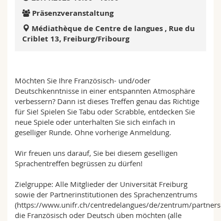
Math.-Nat. und Med. Fak.
Mitarbeitende
Webmail
Präsenzveranstaltung
Médiathèque de Centre de langues , Rue du
Interfakultär
Doktorierende
Vorlesungsverzeichnis
Criblet 13, Freiburg/Fribourg
MyUnifr
Möchten Sie Ihre Französisch- und/oder
Deutschkenntnisse in einer entspannten Atmosphäre
verbessern? Dann ist dieses Treffen genau das Richtige
für Sie! Spielen Sie Tabu oder Scrabble, entdecken Sie
neue Spiele oder unterhalten Sie sich einfach in
geselliger Runde. Ohne vorherige Anmeldung.
Wir freuen uns darauf, Sie bei diesem geselligen
Sprachentreffen begrüssen zu dürfen!
Zielgruppe: Alle Mitglieder der Universität Freiburg
sowie der Partnerinstitutionen des Sprachenzentrums
(https://www.unifr.ch/centredelangues/de/zentrum/partners
die Französisch oder Deutsch üben möchten (alle