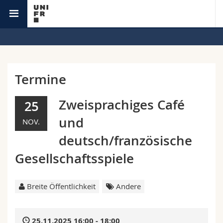
Sprachenzentrum
Universität
Fakultäten
Studium
Termine
Informationen für
Campus
Theologische Fak.
Zweisprachiges Café
25
und
NOV.
Forschung
Ressourcen
Rechtswissenschaftliche Fak.
Studieninteressierte
deutsch/französische
Universität
Wirtschafts- und Sozialwissenschaftliche Fak.
Studierende
Personenverzeichnis
Gesellschaftsspiele
Weiterbildung
Philosophische Fak.
Medien
Ortsplan
Breite Öffentlichkeit
Andere
Fak. für Erziehungs- und Bildungswissenschaften
Forschende
Bibliotheken
25.11.2025 16:00 - 18:00