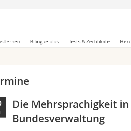
Informationen 
k.
Studieninteressier
aftliche Fak.
Studierende
bstlernen
Bilingue plus
Tests & Zertifikate
Héro
d Sozialwissenschaftliche Fak.
Medien
Fak.
Forschende
ungs- und Bildungswissenschaften
Mitarbeitende
 Med. Fak.
Doktorierende
ermine
Die Mehrsprachigkeit in
0
I
Bundesverwaltung