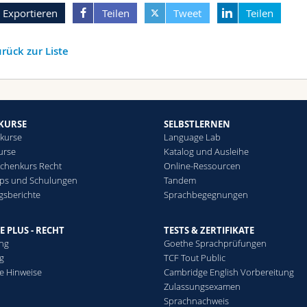
Exportieren
Teilen
Tweet
Teilen
rück zur Liste
KURSE
SELBSTLERNEN
kurse
Language Lab
urse
Katalog und Ausleihe
chenkurs Recht
Online-Ressourcen
ps und Schulungen
Tandem
gsberichte
Sprachbegegnungen
E PLUS - RECHT
TESTS & ZERTIFIKATE
ung
Goethe Sprachprüfungen
g
TCF Tout Public
he Hinweise
Cambridge English Vorbereitung
Zulassungsexamen
Sprachnachweis