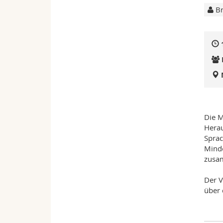
Br
Die M
Herau
Sprac
Minde
zusa
Der V
über 