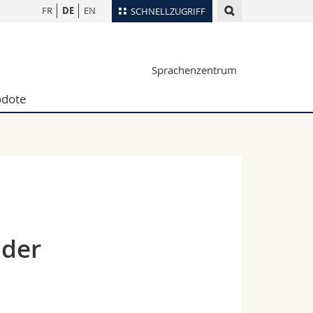
FR
DE
EN
SCHNELLZUGRIFF
für
Personenverzeichnis
Sprachenzentrum
Ortsplan
te
Bibliotheken
dote
Webmail
Vorlesungsverzeichnis
MyUnifr
 der