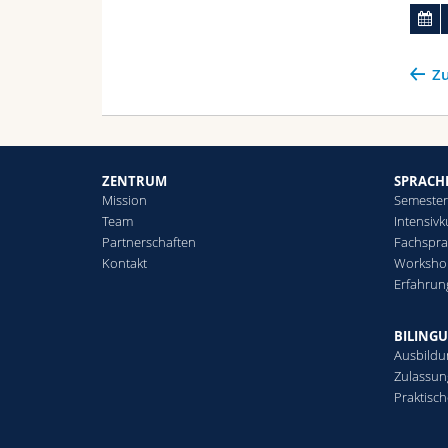
Zu
ZENTRUM
SPRACH
Mission
Semester
Team
Intensivk
Partnerschaften
Fachspra
Kontakt
Worksho
Erfahrun
BILINGU
Ausbild
Zulassun
Praktisc