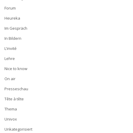
Forum
Heureka
Im Gespräch
In Bildern
L’invité
Lehre
Nice to know
On air
Presseschau
Tête à tête
Thema
Univox
Unkategorisiert