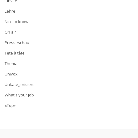
L’invité
Lehre
Nice to know
On air
Presseschau
Tête à tête
Thema
Univox
Unkategorisiert
What's your job
«Top»