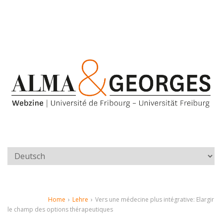
Home
›
Lehre
›
Vers une médecine plus intégrative: Elargir
le champ des options thérapeutiques