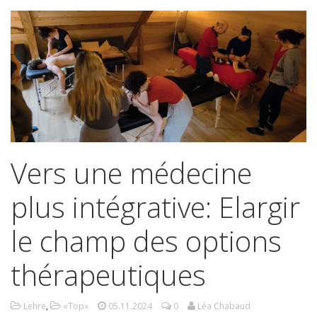
Vers une médecine
plus intégrative: Elargir
le champ des options
thérapeutiques
Lehre
,
«Top»
05.11.2024
0
Léa Chabaud