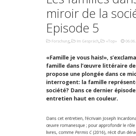
miroir de la soci
Episode 5
Forschung
,
Im Gespräch
,
«Top»
06.06
«Famille je vous hais!», s’exclam
famille dans l’œuvre littéraire d
propose une plongée dans ce mic
interrogent: la famille représent
société? Dans ce dernier épisode
entretien haut en couleur.
Dans cet entretien, l’écrivain Joseph Incardon
œuvre romanesque ; pour approfondir le rôle j
livres, comme
Permis C
(2016), récit d’un déra