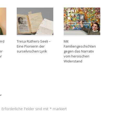
ird
Tresa Rüthers-Seeli –
Mit
Eine Pionierin der
Familiengeschichten
er
surselvischen Lyrik
gegen das Narrativ
ar
vom heroischen
Widerstand
r
.
Erforderliche Felder sind mit
*
markiert