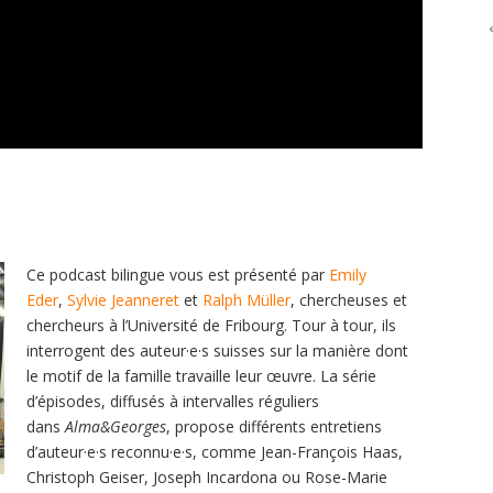
Ce podcast bilingue vous est présenté par
Emily
Eder
,
Sylvie Jeanneret
et
Ralph Müller
, chercheuses et
chercheurs à l’Université de Fribourg. Tour à tour, ils
interrogent des auteur·e·s suisses sur la manière dont
le motif de la famille travaille leur œuvre. La série
d’épisodes, diffusés à intervalles réguliers
dans
Alma&Georges
, propose différents entretiens
d’auteur·e·s reconnu·e·s, comme Jean-François Haas,
Christoph Geiser, Joseph Incardona ou Rose-Marie