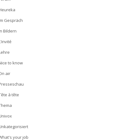
Heureka
Im Gespräch
In Bildern
L’invité
Lehre
Nice to know
On air
Presseschau
Tête à tête
Thema
Univox
Unkategorisiert
What's your job