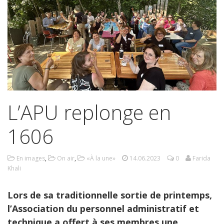
L’APU replonge en
1606
En images
,
On air
,
«À la une»
14.06.2023
0
Farida
Khali
Lors de sa traditionnelle sortie de printemps,
l’Association du personnel administratif et
technique a offert à ses membres une