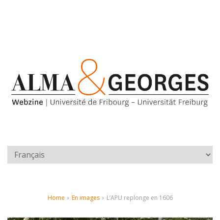
Home
›
En images
›
L’APU replonge en 1606