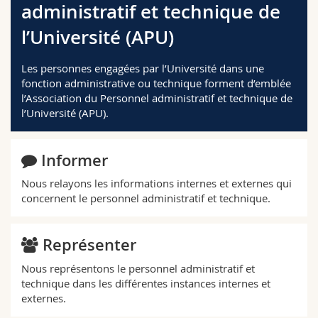
administratif et technique de
Sciences et médecine
Collaborateurs
Webmail
l’Université (APU)
Interfacultaire
Doctorants
Programme des cours
Les personnes engagées par l’Université dans une
fonction administrative ou technique forment d’emblée
MyUnifr
l’Association du Personnel administratif et technique de
l’Université (APU).
Informer
Nous relayons les informations internes et externes qui
concernent le personnel administratif et technique.
Représenter
Nous représentons le personnel administratif et
technique dans les différentes instances internes et
externes.