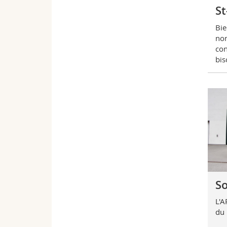
St
Bie
nom
con
bis
So
L'A
du 