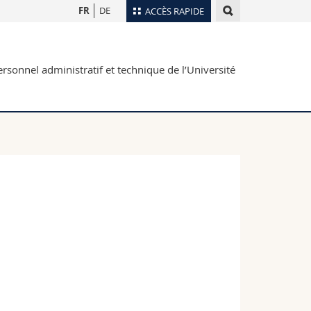
FR
DE
ACCÈS RAPIDE
Annuaire du personnel
rsonnel administratif et technique de l’Université
Plan d'accès
nts
Bibliothèques
Webmail
rs
Programme des cours
MyUnifr