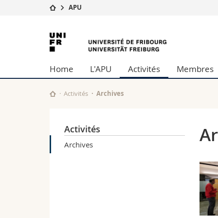
APU
Université
Facultés
Université
Etudes
Théologie
de
Campus
Droit
Home
L'APU
Activités
Membres
Recherche
Sciences é
Fribourg
Université
Lettres et
Formation continue
Sciences de
Activités
Archives
Sciences e
Interfacult
Activités
Ar
Archives