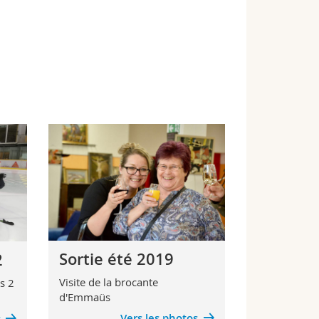
Sortie été 2019
2
Visite de la brocante
s 2
d'Emmaüs
Vers les photos
s