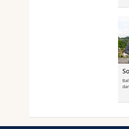
So
Bal
dan