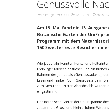
Genussvolle Na
En images
,
On air
,
«À la une»
20.05.20
Am 13. Mai fand die 13. Ausgabe
Botanische Garten der UniFr prä
Programm mit dem Naturhistoris
1500 wetterfeste Besucher_innen
Wie jedes Jahr konnten Kunst- und Kulturinter
Freiburger Museen besuchen und ein breites A
Rahmen des Jahres als «Genussstadt» lag de
Essen und Trinken. Vom Gärprozess beim Bier
zum Menu des Letzten Abendmahls wurden di
eingestimmt.
Der Botanische Garten der UniFr spannte di
zusammen. Gross und Klein erfuhren Wissens