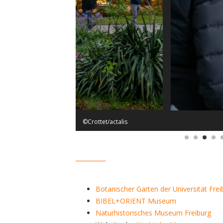
©Crottet/actalis
__________
Botanischer Garten der Universität Frei
BIBEL+ORIENT Museum
Naturhistorisches Museum Freiburg