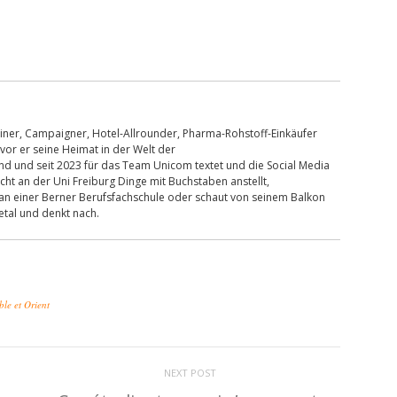
hreiner, Campaigner, Hotel-Allrounder, Pharma-Rohstoff-Einkäufer
or er seine Heimat in der Welt der
 und seit 2023 für das Team Unicom textet und die Social Media
cht an der Uni Freiburg Dinge mit Buchstaben anstellt,
 an einer Berner Berufsfachschule oder schaut von seinem Balkon
etal und denkt nach.
le et Orient
NEXT POST