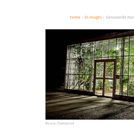
Home
›
En images
›
Genussvolle Nac
©Luca Champoud