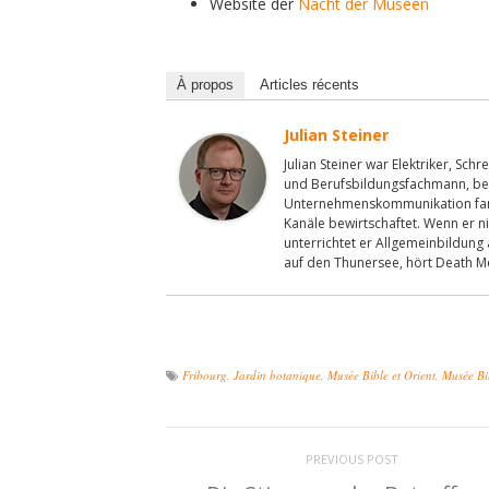
Website der
Nacht der Museen
À propos
Articles récents
Julian Steiner
Julian Steiner war Elektriker, Sc
und Berufsbildungsfachmann, bev
Unternehmenskommunikation fand
Kanäle bewirtschaftet. Wenn er ni
unterrichtet er Allgemeinbildung
auf den Thunersee, hört Death M
Fribourg
,
Jardin botanique
,
Musée Bible et Orient
,
Musée Bib
PREVIOUS POST