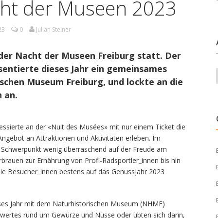
cht der Museen 2023
23
0
Julian Steiner
 der Nacht der Museen Freiburg statt. Der
sentierte dieses Jahr ein gemeinsames
chen Museum Freiburg, und lockte an die
 an.
essierte an der «Nuit des Musées» mit nur einem Ticket die
ngebot an Attraktionen und Aktivitäten erleben. Im
r Schwerpunkt wenig überraschend auf der Freude am
brauen zur Ernährung von Profi-Radsportler_innen bis hin
e Besucher_innen bestens auf das Genussjahr 2023
eses Jahr mit dem Naturhistorischen Museum (NHMF)
wertes rund um Gewürze und Nüsse oder übten sich darin,