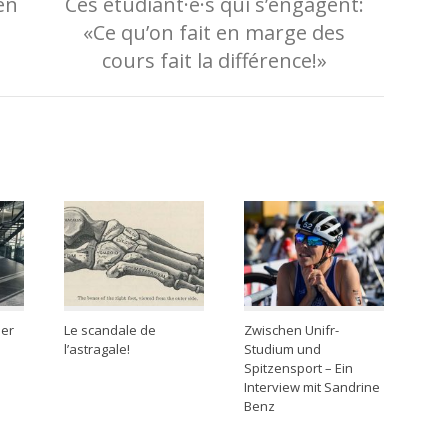
en
Ces étudiant·e·s qui s’engagent:
«Ce qu’on fait en marge des
cours fait la différence!»
ser
Le scandale de
Zwischen Unifr-
l’astragale!
Studium und
Spitzensport – Ein
Interview mit Sandrine
Benz