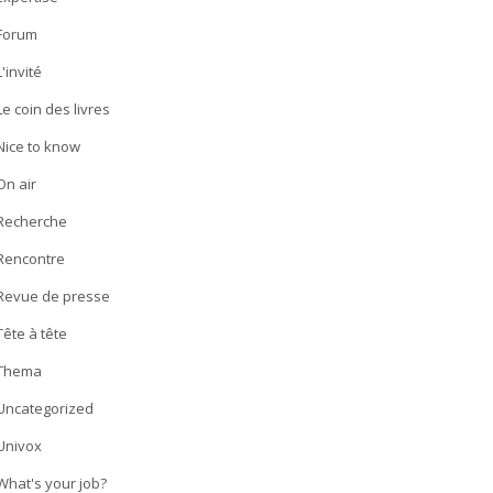
Forum
L'invité
Le coin des livres
Nice to know
On air
Recherche
Rencontre
Revue de presse
Tête à tête
Thema
Uncategorized
Univox
What's your job?