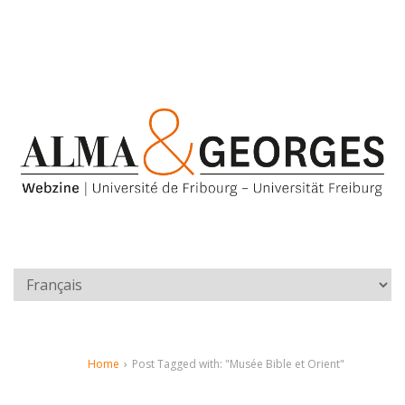
Home
›
Post Tagged with: "Musée Bible et Orient"