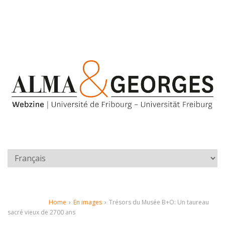
Home
›
En images
›
Trésors du Musée B+O: Un taureau
sacré vieux de 2700 ans