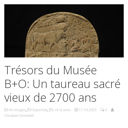
Trésors du Musée
B+O: Un taureau sacré
vieux de 2700 ans
En images
,
Expertise
,
«À la une»
17.10.2023
0
Christian Doninelli