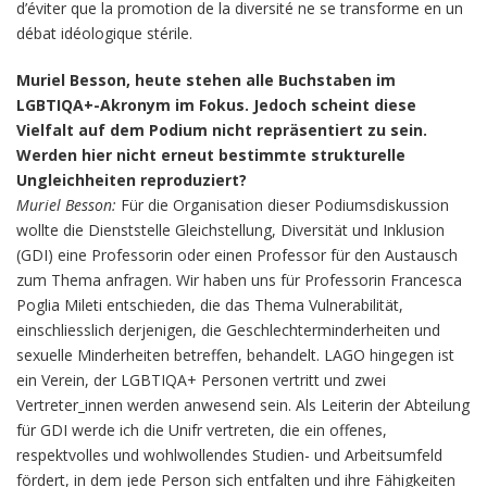
d’éviter que la promotion de la diversité ne se transforme en un
débat idéologique stérile.
Muriel Besson, heute stehen alle Buchstaben im
LGBTIQA+-Akronym im Fokus. Jedoch scheint diese
Vielfalt auf dem Podium nicht repräsentiert zu sein.
Werden hier nicht erneut bestimmte strukturelle
Ungleichheiten reproduziert?
Muriel Besson:
Für die Organisation dieser Podiumsdiskussion
wollte die Dienststelle Gleichstellung, Diversität und Inklusion
(GDI) eine Professorin oder einen Professor für den Austausch
zum Thema anfragen. Wir haben uns für Professorin Francesca
Poglia Mileti entschieden, die das Thema Vulnerabilität,
einschliesslich derjenigen, die Geschlechterminderheiten und
sexuelle Minderheiten betreffen, behandelt. LAGO hingegen ist
ein Verein, der LGBTIQA+ Personen vertritt und zwei
Vertreter_innen werden anwesend sein. Als Leiterin der Abteilung
für GDI werde ich die Unifr vertreten, die ein offenes,
respektvolles und wohlwollendes Studien- und Arbeitsumfeld
fördert, in dem jede Person sich entfalten und ihre Fähigkeiten