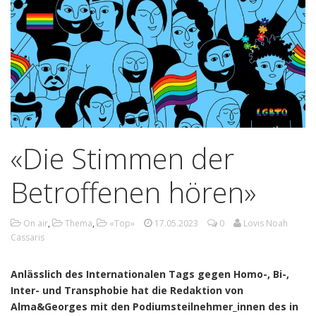
«Die Stimmen der
Betroffenen hören»
On air
,
Thema
,
«Top»
17.05.2023
0
Lovis Noah
Cassaris
Anlässlich des Internationalen Tags gegen Homo-, Bi-,
Inter- und Transphobie hat die Redaktion von
Alma&Georges mit den Podiumsteilnehmer_innen des in