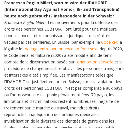
Francesca Poglia Mileti, warum wird der IDAHOBIT
(International Day Against Homo-, Bi- and Transphobia)
heute noch gebraucht?
Insbesondere in der Schweiz?
Francesca Poglia Mileti
: Les mouvements pour la défense des
droits des personnes LGBTQIA+ ont lutté pour une meilleure
connaissance – et reconnaissance juridique – des réalités
vécues par ces dernières. En Suisse, par exemple, le
Code civil
a
légalisé le
mariage entre personnes de même sexe
depuis 2020,
le Code pénal et militaire (2020) a été modifié afin de tenir
compte de la discrimination basée sur l‘
orientation sexuelle
et la
procédure de changement à l’état civil des personnes transgenre
et intersexes a été simplifiée. Les manifestations telles que
l’IDAHOBIT se justifient encore en Suisse, car si la violation des
droits des personnes LGBTQIA+ n’est pas comparable aux pays
où l’homosexualité est punie pénalement (env. 70 pays), les
limitations et discriminations restent nombreuses: inégalité de
traitement sur le marché du travail, moindres droits
reproductifs, inadéquation des pratiques médicales,
invisibilisation de la diversité des identités de genre dans les
écoles, violences verbales ou physiques dans l’espace public,