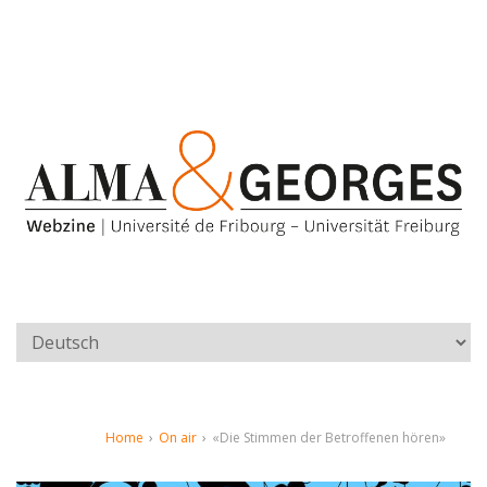
Home
›
On air
›
«Die Stimmen der Betroffenen hören»