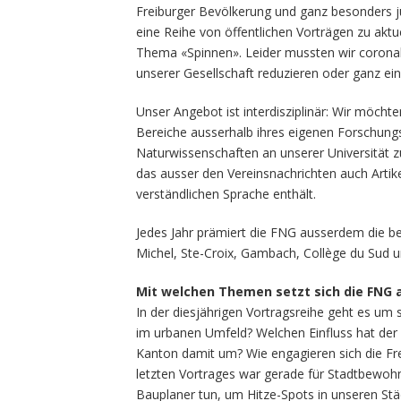
Freiburger Bevölkerung und ganz besonders ju
eine Reihe von öffentlichen Vorträgen zu aktu
Thema «Spinnen». Leider mussten wir coronabe
unserer Gesellschaft reduzieren oder ganz eins
Unser Angebot ist interdisziplinär: Wir möcht
Bereiche ausserhalb ihres eigenen Forschung
Naturwissenschaften an unserer Universität zu 
das ausser den Vereinsnachrichten auch Artike
verständlichen Sprache enthält.
Jedes Jahr prämiert die FNG ausserdem die b
Michel, Ste-Croix, Gambach, Collège du Sud u
Mit welchen Themen setzt sich die FNG 
In der diesjährigen Vortragsreihe geht es um s
im urbanen Umfeld? Welchen Einfluss hat der 
Kanton damit um? Wie engagieren sich die Fr
letzten Vortrages war gerade für Stadtbewo
Bauplaner tun, um Hitze-Spots in unseren S