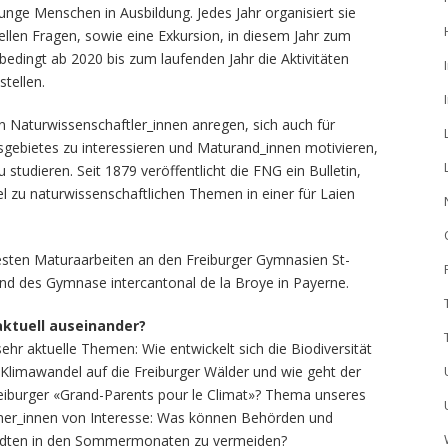
nge Menschen in Ausbildung. Jedes Jahr organisiert sie
ellen Fragen, sowie eine Exkursion, in diesem Jahr zum
dingt ab 2020 bis zum laufenden Jahr die Aktivitäten
tellen.
en Naturwissenschaftler_innen anregen, sich auch für
sgebietes zu interessieren und Maturand_innen motivieren,
studieren. Seit 1879 veröffentlicht die FNG ein Bulletin,
l zu naturwissenschaftlichen Themen in einer für Laien
esten Maturaarbeiten an den Freiburger Gymnasien St-
nd des Gymnase intercantonal de la Broye in Payerne.
aktuell auseinander?
ehr aktuelle Themen: Wie entwickelt sich die Biodiversität
Klimawandel auf die Freiburger Wälder und wie geht der
eiburger «Grand-Parents pour le Climat»? Thema unseres
hner_innen von Interesse: Was können Behörden und
tädten in den Sommermonaten zu vermeiden?