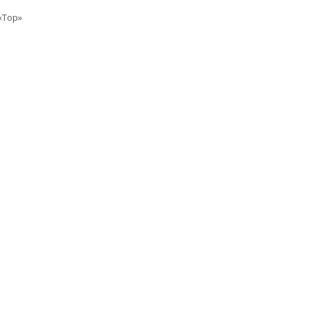
«Top»