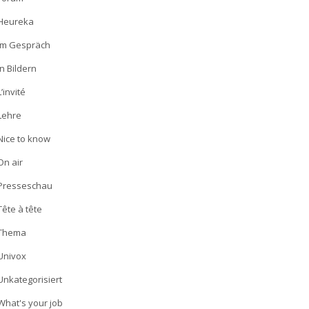
Heureka
Im Gespräch
In Bildern
L’invité
Lehre
Nice to know
On air
Presseschau
Tête à tête
Thema
Univox
Unkategorisiert
What's your job