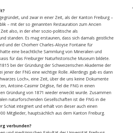
lt?
egründet, und zwar in einer Zeit, als der Kanton Freiburg –
blik – mit der so genannten Restauration zum Ancien
eit also, in der eher sozio-politische als
nd standen. Es mag erstaunen, dass sich damals geistliche
rd und der Chorherr Charles-Aloyse Fontaine für
 hatte eine beachtliche Sammlung von Mineralien und
sis für das Freiburger Naturhistorische Museum bildete.
 1815 bei der Gründung der Schweizerischen Akademie der
 jener der FNG eine wichtige Rolle. Allerdings gab es dann
schwarzes Loch», eine Zeit, über die uns keine Dokumente
en, Antoine-Casimir Déglise, fiel die FNG in einen
weiten Gründung von 1871 wieder erweckt wurde. Zusammen
len naturforschenden Gesellschaften ist die FNG in die
 ScNat integriert und erhält von dieser auch einen
300 Mitglieder, hauptsächlich aus dem Kanton Freiburg.
burg verbunden?
en und medizinischen Fakultät der Universität Freiburg