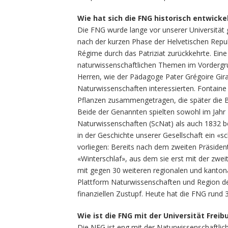
Wie hat sich die FNG historisch entwicke
Die FNG wurde lange vor unserer Universität g
nach der kurzen Phase der Helvetischen Repu
Régime durch das Patriziat zurückkehrte. Eine Z
naturwissenschaftlichen Themen im Vordergru
Herren, wie der Pädagoge Pater Grégoire Gira
Naturwissenschaften interessierten. Fontaine
Pflanzen zusammengetragen, die später die Ba
Beide der Genannten spielten sowohl im Jahr
Naturwissenschaften (ScNat) als auch 1832 bei
in der Geschichte unserer Gesellschaft ein «
vorliegen: Bereits nach dem zweiten Präsident
«Winterschlaf», aus dem sie erst mit der z
mit gegen 30 weiteren regionalen und kantona
Plattform Naturwissenschaften und Region der
finanziellen Zustupf. Heute hat die FNG rund 
Wie ist die FNG mit der Universität Frei
Die NFG ist eng mit der Naturwissenschaftlich