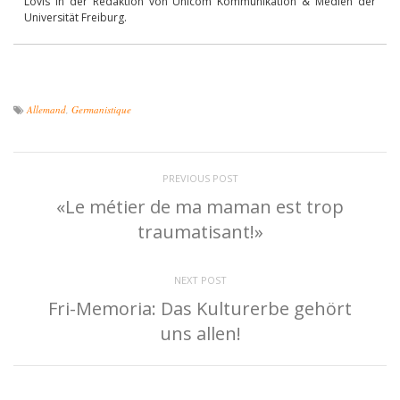
Lovis in der Redaktion von Unicom Kommunikation & Medien der
Universität Freiburg.
Allemand
,
Germanistique
PREVIOUS POST
«Le métier de ma maman est trop
traumatisant!»
NEXT POST
Fri-Memoria: Das Kulturerbe gehört
uns allen!