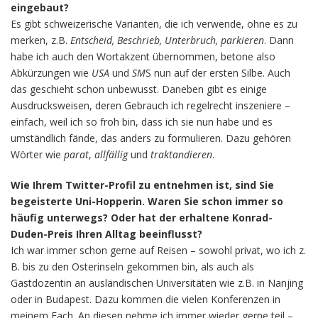
eingebaut?
Es gibt schweizerische Varianten, die ich verwende, ohne es zu
merken, z.B.
Entscheid, Beschrieb, Unterbruch, parkieren
. Dann
habe ich auch den Wortakzent übernommen, betone also
Abkürzungen wie
USA
und
SM
S nun auf der ersten Silbe. Auch
das geschieht schon unbewusst. Daneben gibt es einige
Ausdrucksweisen, deren Gebrauch ich regelrecht inszeniere –
einfach, weil ich so froh bin, dass ich sie nun habe und es
umständlich fände, das anders zu formulieren. Dazu gehören
Wörter wie
parat
,
allfällig
und
traktandieren
.
Wie Ihrem Twitter-Profil zu entnehmen ist, sind Sie
begeisterte Uni-Hopperin. Waren Sie schon immer so
häufig unterwegs? Oder hat der erhaltene Konrad-
Duden-Preis Ihren Alltag beeinflusst?
Ich war immer schon gerne auf Reisen – sowohl privat, wo ich z.
B. bis zu den Osterinseln gekommen bin, als auch als
Gastdozentin an ausländischen Universitäten wie z.B. in Nanjing
oder in Budapest. Dazu kommen die vielen Konferenzen in
meinem Fach. An diesen nehme ich immer wieder gerne teil –