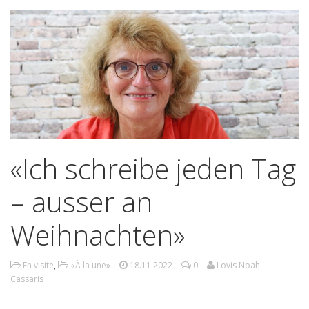
«Ich schreibe jeden Tag
– ausser an
Weihnachten»
En visite
,
«À la une»
18.11.2022
0
Lovis Noah
Cassaris