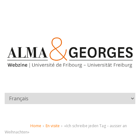
Home
›
En visite
›
«Ich schreibe jeden Tag – ausser an
Weihnachten»