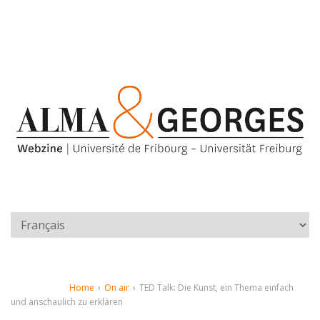
Home
›
On air
›
TED Talk: Die Kunst, ein Thema einfach
und anschaulich zu erklären