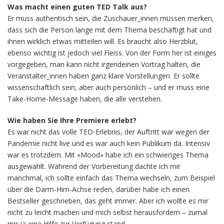
Was macht einen guten TED Talk aus?
Er muss authentisch sein, die Zuschauer_innen müssen merken,
dass sich die Person lange mit dem Thema beschäftigt hat und
ihnen wirklich etwas mitteilen will. Es braucht also Herzblut,
ebenso wichtig ist jedoch viel Fleiss. Von der Form her ist einiges
vorgegeben, man kann nicht irgendeinen Vortrag halten, die
Veranstalter_innen haben ganz klare Vorstellungen. Er sollte
wissenschaftlich sein, aber auch persönlich – und er muss eine
Take-Home-Message haben, die alle verstehen.
Wie haben Sie Ihre Premiere erlebt?
Es war nicht das volle TED-Erlebnis, der Auftritt war wegen der
Pandemie nicht live und es war auch kein Publikum da. Intensiv
war es trotzdem. Mit «Mood» habe ich ein schwieriges Thema
ausgewählt. Während der Vorbereitung dachte ich mir
manchmal, ich sollte einfach das Thema wechseln, zum Beispiel
über die Darm-Hirn-Achse reden, darüber habe ich einen
Bestseller geschrieben, das geht immer. Aber ich wollte es mir
nicht zu leicht machen und mich selbst herausfordern – zumal
mir ja eine Hilfe zur Verfügung stand.