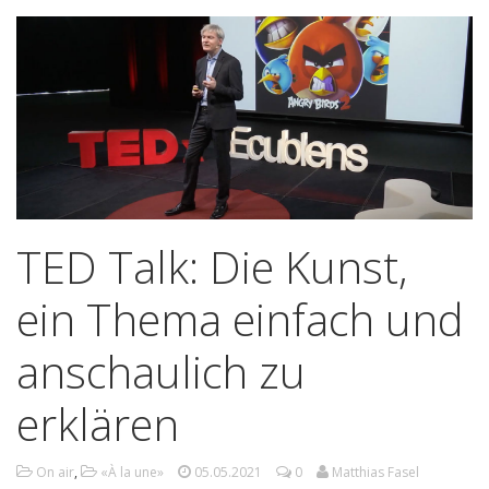
TED Talk: Die Kunst,
ein Thema einfach und
anschaulich zu
erklären
On air
,
«À la une»
05.05.2021
0
Matthias Fasel