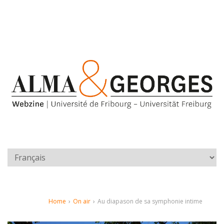
Home
›
On air
›
Au diapason de sa symphonie intime