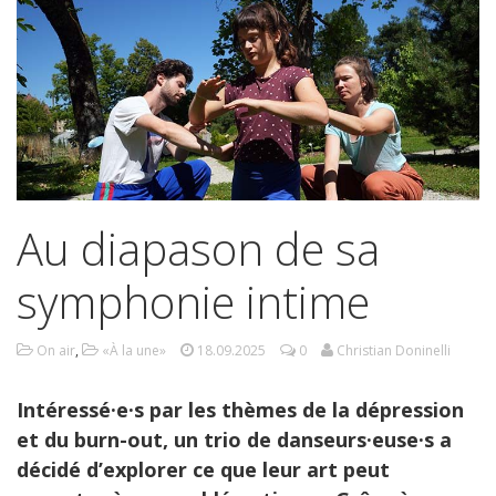
Au diapason de sa
symphonie intime
On air
,
«À la une»
18.09.2025
0
Christian Doninelli
Intéressé·e·s par les thèmes de la dépression
et du burn-out, un trio de danseurs·euse·s a
décidé d’explorer ce que leur art peut