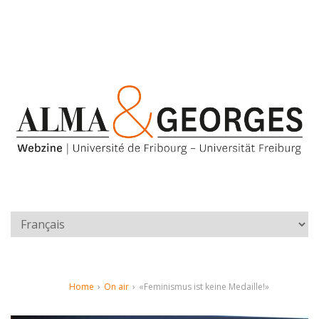
Home
›
On air
›
«Feminismus ist keine Medaille!»