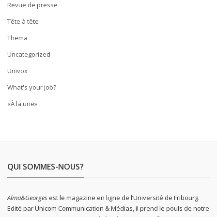
Revue de presse
Tête à tête
Thema
Uncategorized
Univox
What's your job?
«À la une»
QUI SOMMES-NOUS?
Alma&Georges
est le magazine en ligne de l’Université de Fribourg.
Edité par Unicom Communication & Médias, il prend le pouls de notre