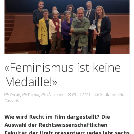
«Feminismus ist keine
Medaille!»
On air
,
Thema
,
«À la une»
05.11.2021
0
Lovis Noah
Cassaris
Wie wird Recht im Film dargestellt? Die
Auswahl der Rechtswissenschaftlichen
Fakultät der Unifr präsentiert jedes Jahr sechs