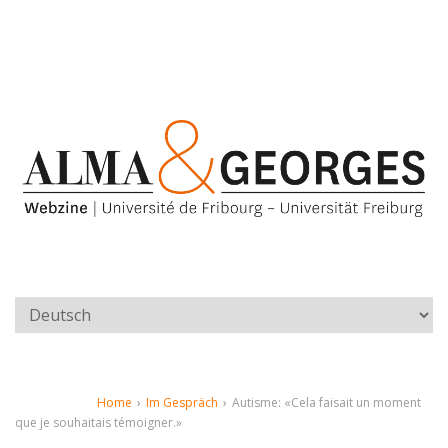
Home
›
Im Gespräch
›
Autisme: «Cela faisait un moment
que je souhaitais témoigner.»