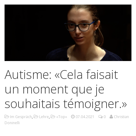
Autisme: «Cela faisait
un moment que je
souhaitais témoigner.»
Im Gespräch
,
Lehre
,
«Top»
07.04.2021
0
Christian
Doninelli