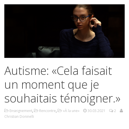
Autisme: «Cela faisait
un moment que je
souhaitais témoigner.»
Enseignement
,
Rencontre
,
«À la une»
30.03.2021
2
Christian Doninelli