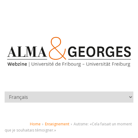
Home
›
Enseignement
›
Autisme: «Cela faisait un moment
que je souhaitais témoigner.»