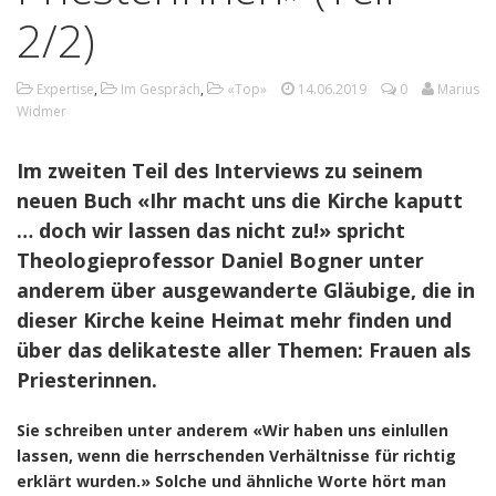
2/2)
Expertise
,
Im Gespräch
,
«Top»
14.06.2019
0
Marius
Widmer
Im zweiten Teil des Interviews zu seinem
neuen Buch «Ihr macht uns die Kirche kaputt
… doch wir lassen das nicht zu!» spricht
Theologieprofessor Daniel Bogner unter
anderem über ausgewanderte Gläubige, die in
dieser Kirche keine Heimat mehr finden und
über das delikateste aller Themen: Frauen als
Priesterinnen.
Sie schreiben unter anderem «Wir haben uns einlullen
lassen, wenn die herrschenden Verhältnisse für richtig
erklärt wurden.» Solche und ähnliche Worte hört man