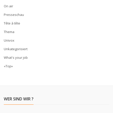
On air
Presseschau
Tête à tête
Thema
Univox
Unkategorisiert
What's your job
«Top»
WER SIND WIR ?