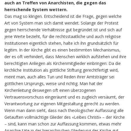
auch an Treffen von Anarchisten, die gegen das
herrschende System wettern.
Das mag so klingen. Entscheidend ist die Frage, gegen welche
Art von System man sich damit wendet. Solange der Protest
gegen herrschende Verhältnisse gut begründet ist und sich auf
jene Werte bezieht, für die rechtsstaatliche und auch religiöse
Institutionen eigentlich stehen, halte ich ihn grundsätzlich für
legitim. In der Kirche gibt es einen bestimmten Mechanismus,
der es oft verhindert, dass Menschen wirklich aufstehen und ihre
berechtigten Anliegen als Kirchenmitglieder einbringen: Da die
kirchliche Institution als göttliche Stiftung gerechtfertigt wird,
meint man, auch alles Tun und Reden ihrer Amtsträger sei
göttlichen Ursprungs, weise und richtig. Man hat der
Kirchenleitung deswegen oft einen überzogenen
Vertrauensvorschuss eingeräumt und es zugleich versäumt, der
Verantwortung zur eigenen Mitgestaltung gerecht zu werden.
Wenn man dann sieht, dass nach theologischer Auffassung alle
Getauften vollmächtige Glieder des «Leibes Christi» – der Kirche
– sind, kann man schon zur Auffassung kommen, etwas mehr
Anarchie täte in der hierarchischen Gliederung der Kirche gut.