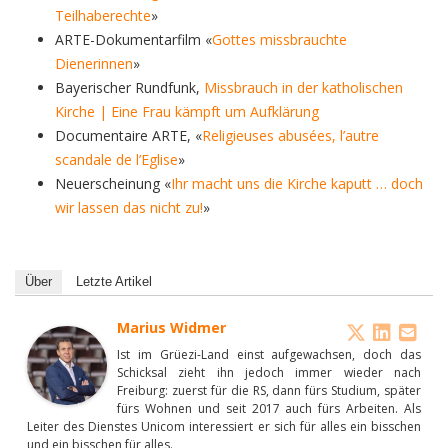
Teilhaberechte
»
ARTE-Dokumentarfilm «
Gottes missbrauchte
Dienerinnen
»
Bayerischer Rundfunk,
Missbrauch in der katholischen
Kirche | Eine Frau kämpft um Aufklärung
Documentaire ARTE, «
Religieuses abusées, l’autre
scandale de l’Eglise
»
Neuerscheinung «
Ihr macht uns die Kirche kaputt … doch
wir lassen das nicht zu!
»
Über
Letzte Artikel
Marius Widmer
Ist im Grüezi-Land einst aufgewachsen, doch das
Schicksal zieht ihn jedoch immer wieder nach
Freiburg: zuerst für die RS, dann fürs Studium, später
fürs Wohnen und seit 2017 auch fürs Arbeiten. Als
Leiter des Dienstes Unicom interessiert er sich für alles ein bisschen
und ein bisschen für alles.