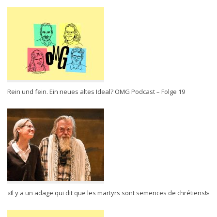
Rein und fein. Ein neues altes Ideal? OMG Podcast – Folge 19
«Il y a un adage qui dit que les martyrs sont semences de chrétiens!»