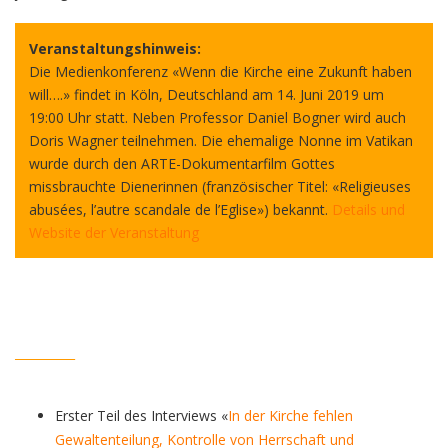
Veranstaltungshinweis:
Die Medienkonferenz «Wenn die Kirche eine Zukunft haben
will….» findet in Köln, Deutschland am 14. Juni 2019 um
19:00 Uhr statt. Neben Professor Daniel Bogner wird auch
Doris Wagner teilnehmen. Die ehemalige Nonne im Vatikan
wurde durch den ARTE-Dokumentarfilm Gottes
missbrauchte Dienerinnen (französischer Titel: «Religieuses
abusées, l’autre scandale de l’Eglise») bekannt.
Details und
Website der Veranstaltung
__________
Erster Teil des Interviews «
In der Kirche fehlen
Gewaltenteilung, Kontrolle von Herrschaft und