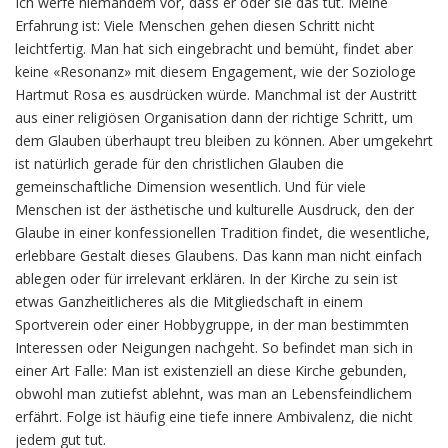
Ich werfe niemandem vor, dass er oder sie das tut. Meine
Erfahrung ist: Viele Menschen gehen diesen Schritt nicht
leichtfertig. Man hat sich eingebracht und bemüht, findet aber
keine «Resonanz» mit diesem Engagement, wie der Soziologe
Hartmut Rosa es ausdrücken würde. Manchmal ist der Austritt
aus einer religiösen Organisation dann der richtige Schritt, um
dem Glauben überhaupt treu bleiben zu können. Aber umgekehrt
ist natürlich gerade für den christlichen Glauben die
gemeinschaftliche Dimension wesentlich. Und für viele
Menschen ist der ästhetische und kulturelle Ausdruck, den der
Glaube in einer konfessionellen Tradition findet, die wesentliche,
erlebbare Gestalt dieses Glaubens. Das kann man nicht einfach
ablegen oder für irrelevant erklären. In der Kirche zu sein ist
etwas Ganzheitlicheres als die Mitgliedschaft in einem
Sportverein oder einer Hobbygruppe, in der man bestimmten
Interessen oder Neigungen nachgeht. So befindet man sich in
einer Art Falle: Man ist existenziell an diese Kirche gebunden,
obwohl man zutiefst ablehnt, was man an Lebensfeindlichem
erfährt. Folge ist häufig eine tiefe innere Ambivalenz, die nicht
jedem gut tut.