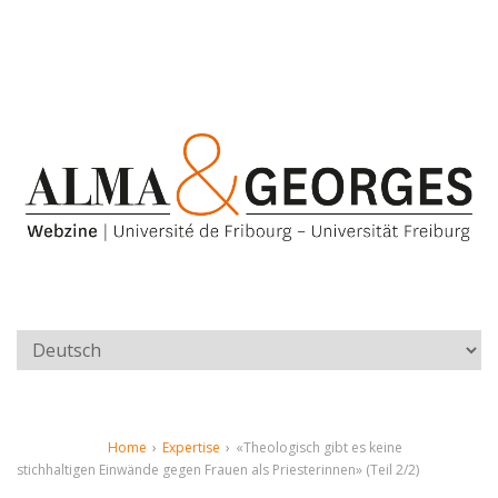
Home
›
Expertise
›
«Theologisch gibt es keine
stichhaltigen Einwände gegen Frauen als Priesterinnen» (Teil 2/2)